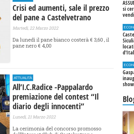
ASSU
Crisi ed aumenti, sale il prezzo
si ce
vend
del pane a Castelvetrano
ECON
Martedì, 22 Marzo 2022
Caste
Da lunedì il pane bianco costerà € 3,60 , il
Sicul
pane nero € 4,00
loca
d'Ita
ECON
​Gasp
inaug
ATTUALITÀ
show
All’I.C.Radice -Pappalardo
premiazione del contest “Il
Blo
diario degli innocenti”
Lunedì, 21 Marzo 2022
La cerimonia del concorso promosso