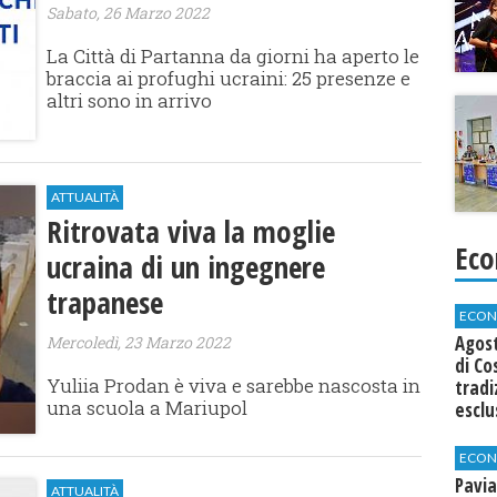
Sabato, 26 Marzo 2022
La Città di Partanna da giorni ha aperto le
braccia ai profughi ucraini: 25 presenze e
altri sono in arrivo
ATTUALITÀ
Ritrovata viva la moglie
Eco
ucraina di un ingegnere
trapanese
ECON
Agos
Mercoledì, 23 Marzo 2022
di Co
Yuliia Prodan è viva e sarebbe nascosta in
tradi
una scuola a Mariupol
esclu
agli 
ECON
Pavia
ATTUALITÀ