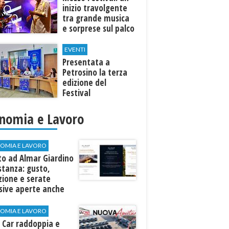
inizio travolgente
tra grande musica
e sorprese sul palco
EVENTI
Presentata a
Petrosino la terza
edizione del
Festival
Internazione della
Canzone Italiana
nomia e Lavoro
"Voci dal
Mediterraneo"
OMIA E LAVORO
to ad Almar Giardino
stanza: gusto,
zione e serate
sive aperte anche
ospiti esterni
OMIA E LAVORO
 Car raddoppia e