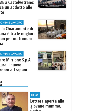
ME a Castelvetrano:
rca un addetto alle
ite
OMIA E LAVORO
llo Chiaramonte di
iana è tra le migliori
tion per matrimoni
lia
OMIA E LAVORO
are Mirrione S.p.A.
ura il nuovo
room a Trapani
g
BLOG
Lettera aperta alla
giovane mamma,
uccisa