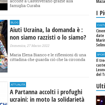
accolte a Castelverano grazie alla
Mazar
famiglia Curaba
I P
BLOG
CULT
Aiuti Ucraina, la domanda è :
Cine
non siamo razzisti o lo siamo?
date 
Marin
Seli
Domenica, 27 Marzo 2022
Maria Elena Bianco e le riflessioni di una
SPOR
cittadina che guarda ciò che la circonda
Il tr
cast
Leone
del T
Ult
ATTUALITÀ
A Partanna accolti i profughi
ucraini: in moto la solidarietà