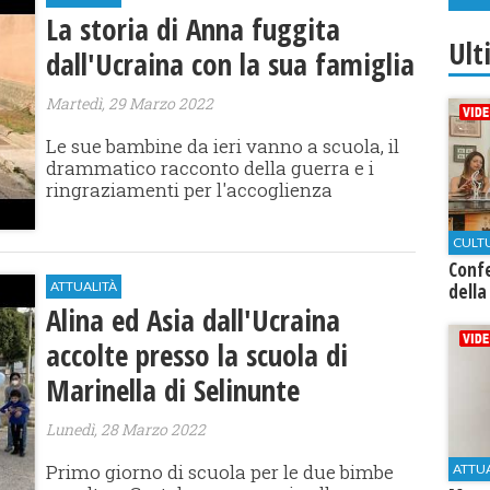
La storia di Anna fuggita
Ult
dall'Ucraina con la sua famiglia
Martedì, 29 Marzo 2022
Le sue bambine da ieri vanno a scuola, il
drammatico racconto della guerra e i
ringraziamenti per l'accoglienza
CULT
Conf
ATTUALITÀ
della
Alina ed Asia dall'Ucraina
accolte presso la scuola di
Marinella di Selinunte
Lunedì, 28 Marzo 2022
Primo giorno di scuola per le due bimbe
ATTU