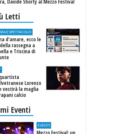
a, Davide Shorty al Mezzo Festival
iù Letti
URA E SPETTACOLO
ma d'amare, ecco le
della rassegna a
ella e Triscina di
nunte
T
equartista
elvetranese Lorenzo
 vestirà la maglia
rapani calcio
imi Eventi
EVENTI
Mezzo Festival: un