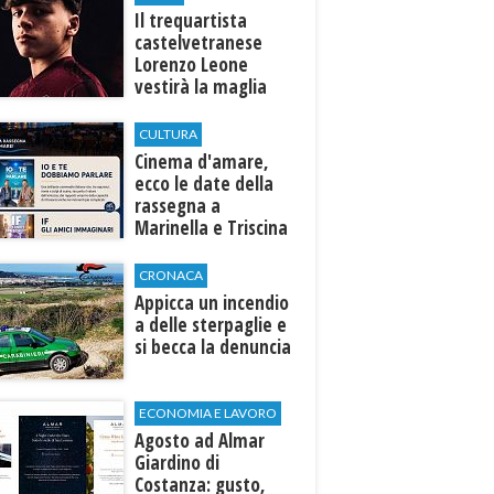
Il trequartista
castelvetranese
Lorenzo Leone
vestirà la maglia
del Trapani calcio
CULTURA
Cinema d'amare,
ecco le date della
rassegna a
Marinella e Triscina
di Selinunte
CRONACA
Appicca un incendio
a delle sterpaglie e
si becca la denuncia
ECONOMIA E LAVORO
Agosto ad Almar
Giardino di
Costanza: gusto,