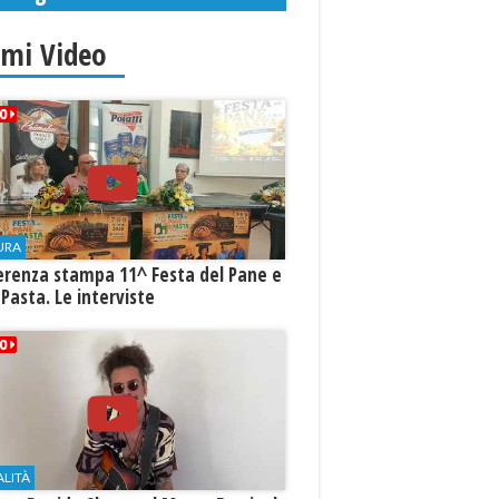
imi Video
URA
erenza stampa 11^ Festa del Pane e
 Pasta. Le interviste
ALITÀ