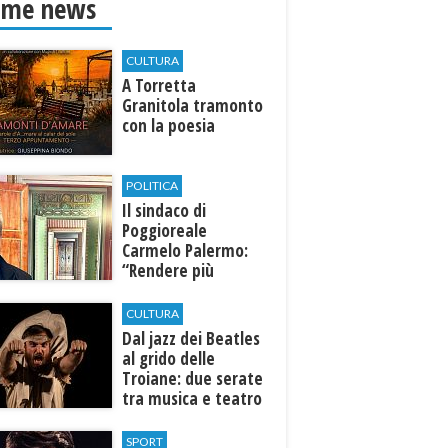
ime news
CULTURA
​A Torretta
Granitola tramonto
con la poesia
POLITICA
Il sindaco di
Poggioreale
Carmelo Palermo:
“Rendere più
efficiente
l’ospedale di
CULTURA
Castelvetrano."
Dal jazz dei Beatles
al grido delle
Troiane: due serate
tra musica e teatro
al Tempio di Hera di
Selinunte
SPORT