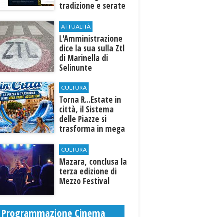
tradizione e serate
esclusive aperte
anche agli ospiti
ATTUALITÀ
esterni
L'Amministrazione
dice la sua sulla Ztl
di Marinella di
Selinunte
CULTURA
Torna R...Estate in
città, il Sistema
delle Piazze si
trasforma in mega
parco acquatico
CULTURA
​Mazara, conclusa la
terza edizione di
Mezzo Festival
Programmazione Cinema