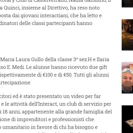
ia Quinci, insieme al Direttivo, ha reso noto
posta dai giovani interactiani, che ha letto e
rdinatori delle classi partecipanti hanno
 Maria Laura Gullo della classe 3^ sez.H e Ilaria
esso E. Medi. Le alunne hanno ricevuto due gift
spettivamente di €100 e di €50. Tutti gli alunni
artecipazione.
ncitori ed è stato presentato un video per far
e le attività dell’Interact, un club di servizio per
 i 18 anni, appartenente alla grande famiglia del
ione di imprenditori e professionisti che
o umanitario in favore di chi ha bisogno e