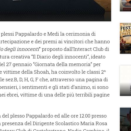
 i plessi Pappalardo e Medi la cerimonia di
artecipazione e dei premi ai vincitori che hanno
rio degli innocenti
” proposto dall’Interact Club di
tura creativa “Il Diario degli innocenti”, ideato
del 27 gennaio “Giornata della memoria” per
vittime della Shoah, ha coinvolto le classi 2^
elle sez.B, D, H, G, F che, attraverso una pagina di
pensieri, i sentimenti e gli stati d’animo, si sono
ebrei, vittime di una delle più terribili pagine
 del plesso Pappalardo ed alle ore 12.00 presso
a presenza del Dirigente Scolastico Maria Rosa
Rotary Club di Castelvetrano, Nadia Gambino, il