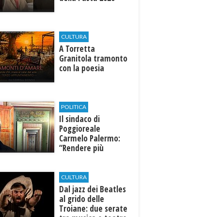
CULTURA
​A Torretta
Granitola tramonto
con la poesia
POLITICA
Il sindaco di
Poggioreale
Carmelo Palermo:
“Rendere più
efficiente
l’ospedale di
Castelvetrano."
CULTURA
Dal jazz dei Beatles
al grido delle
Troiane: due serate