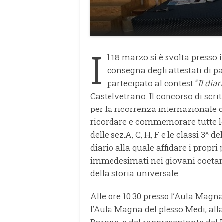
I
l 18 marzo si è svolta presso
consegna degli attestati di p
partecipato al contest “
Il dia
Castelvetrano. Il concorso di scrit
per la ricorrenza internazionale 
ricordare e commemorare tutte le 
delle sez.A, C, H, F e le classi 3^ d
diario alla quale affidare i propri 
immedesimati nei giovani coetanei 
della storia universale.
Alle ore 10.30 presso l’Aula Magna
l’Aula Magna del plesso Medi, all
Barone, e del rappresentante del 