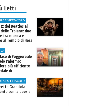
iù Letti
URA E SPETTACOLO
azz dei Beatles al
 delle Troiane: due
e tra musica e
o al Tempio di Hera
linunte
ICA
ndaco di Poggioreale
elo Palermo:
ere più efficiente
edale di
elvetrano."
URA E SPETTACOLO
rretta Granitola
onto con la poesia