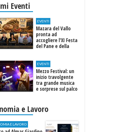
imi Eventi
EVENTI
Mazara del Vallo
pronta ad
accogliere l'XI Festa
del Pane e della
Pasta
EVENTI
Mezzo Festival: un
inizio travolgente
tra grande musica
e sorprese sul palco
nomia e Lavoro
OMIA E LAVORO
to ad Almar Giardino