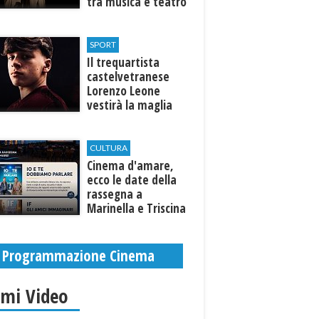
tra musica e teatro
al Tempio di Hera di
Selinunte
SPORT
Il trequartista
castelvetranese
Lorenzo Leone
vestirà la maglia
del Trapani calcio
CULTURA
Cinema d'amare,
ecco le date della
rassegna a
Marinella e Triscina
di Selinunte
Programmazione Cinema
imi Video