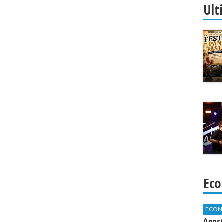
Ult
Eco
ECON
Agos