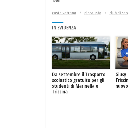
TAG
castelvetrano
olocausto
club di ser
IN EVIDENZA
Giusy 
Da settembre il Trasporto
Trisci
scolastico gratuito per gli
nuovo 
studenti di Marinella e
Triscina