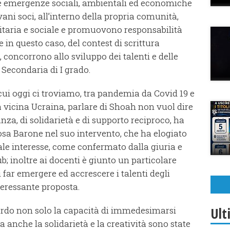
 le emergenze sociali, ambientali ed economiche
ovani soci, all’interno della propria comunità,
taria e sociale e promuovono responsabilità
in questo caso, del contest di scrittura
”, concorrono allo sviluppo dei talenti e delle
a Secondaria di I grado.
 cui oggi ci troviamo, tra pandemia da Covid 19 e
a vicina Ucraina, parlare di Shoah non vuol dire
nza, di solidarietà e di supporto reciproco, ha
osa Barone nel suo intervento, che ha elogiato
nale interesse, come confermato dalla giuria e
; inoltre ai docenti è giunto un particolare
 far emergere ed accrescere i talenti degli
nteressante proposta.
Ult
lardo non solo la capacità di immedesimarsi
a anche la solidarietà e la creatività sono state