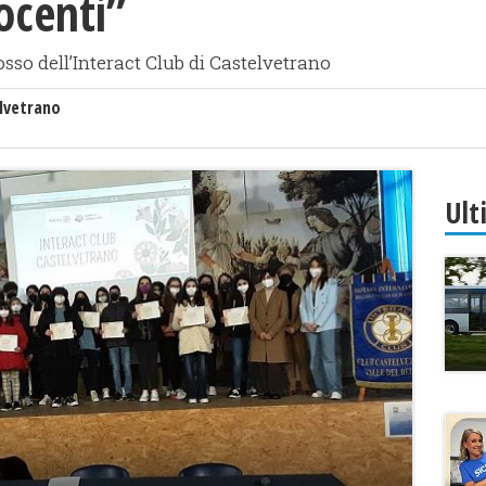
ocenti”
so dell’Interact Club di Castelvetrano
lvetrano
Ult