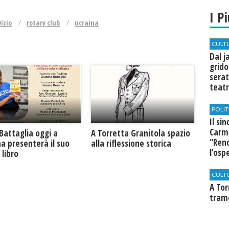
I P
vizio
rotary club
ucraina
CULT
Dal j
grido
serat
teatr
di Se
POLIT
Il si
Carm
Battaglia oggi a
​A Torretta Granitola spazio
“Rend
na presenterà il suo
alla riflessione storica
l’osp
libro
Cast
CULT
​A To
tram