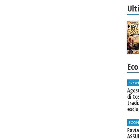
Ult
Eco
ECON
Agos
di Co
tradi
esclu
agli 
ECON
Pavia
ASSU