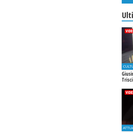
Ult
CULT
Giusi
Trisc
ATTU