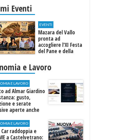
imi Eventi
EVENTI
Mazara del Vallo
pronta ad
accogliere l'XI Festa
del Pane e della
Pasta
nomia e Lavoro
OMIA E LAVORO
to ad Almar Giardino
stanza: gusto,
zione e serate
sive aperte anche
ospiti esterni
OMIA E LAVORO
 Car raddoppia e
ME a Castelvetrano: