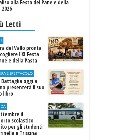
aliso alla Festa del Pane e della
a 2026
iù Letti
TI
a del Vallo pronta
cogliere l'XI Festa
ane e della Pasta
URA E SPETTACOLO
 Battaglia oggi a
ina presenterà il suo
 libro
ICA
ttembre il
orto scolastico
ito per gli studenti
rinella e Triscina