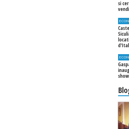
si ce
vend
ECON
Caste
Sicul
loca
d'Ita
ECON
​Gasp
inaug
show
Blo