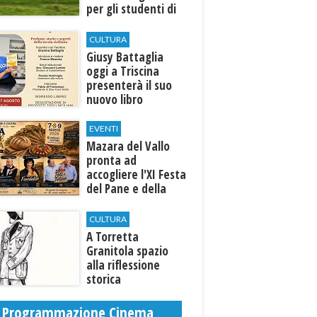
per gli studenti di
Marinella e Triscina
CULTURA
Giusy Battaglia
oggi a Triscina
presenterà il suo
nuovo libro
EVENTI
Mazara del Vallo
pronta ad
accogliere l'XI Festa
del Pane e della
Pasta
CULTURA
​A Torretta
Granitola spazio
alla riflessione
storica
Programmazione Cinema