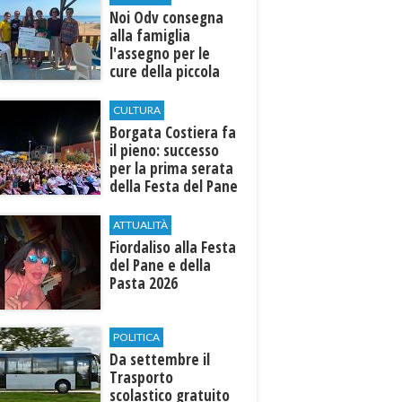
Noi Odv consegna
alla famiglia
l'assegno per le
cure della piccola
Ilenia
CULTURA
​Borgata Costiera fa
il pieno: successo
per la prima serata
della Festa del Pane
e della Pasta
ATTUALITÀ
Fiordaliso alla Festa
del Pane e della
Pasta 2026
POLITICA
Da settembre il
Trasporto
scolastico gratuito