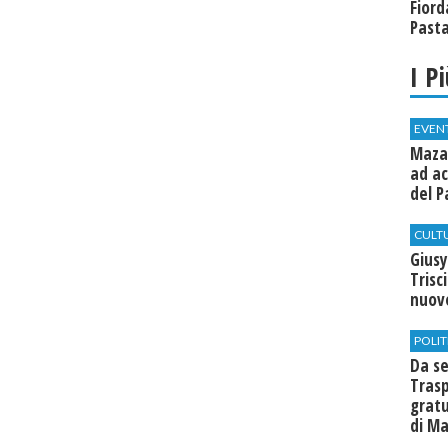
Fiord
Past
I P
EVEN
Mazar
ad ac
del P
CULT
Giusy
Trisc
nuovo
POLIT
Da se
Trasp
gratu
di Ma