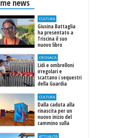
ime news
CULTURA
Giusina Battaglia
ha presentato a
Triscina il suo
nuovo libro
CRONACA
Lidi e ombrelloni
irregolari e
scattano i sequestri
della Guardia
Costiera
CULTURA
Dalla caduta alla
rinascita per un
nuovo inizio del
cammino sulla
terra
ATTUALITÀ