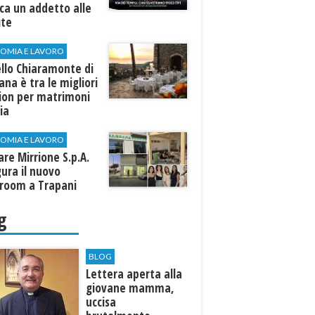
rca un addetto alle
ite
OMIA E LAVORO
llo Chiaramonte di
iana è tra le migliori
tion per matrimoni
lia
OMIA E LAVORO
are Mirrione S.p.A.
ura il nuovo
room a Trapani
g
BLOG
Lettera aperta alla
giovane mamma,
uccisa