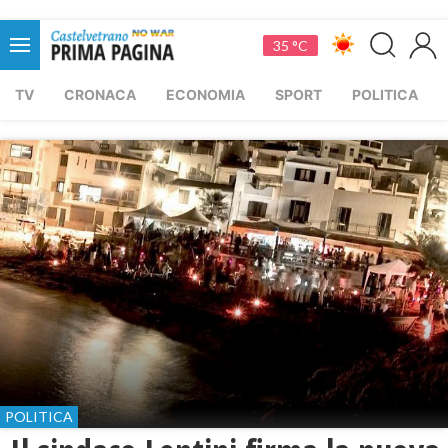
35 °C
TV
CRONACA
ECONOMIA
SPORT
POLITICA
POLITICA