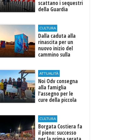
scattano i sequestri
della Guardia
Costiera
CULTURA
Dalla caduta alla
rinascita per un
nuovo inizio del
cammino sulla
terra
ATTUALITÀ
Noi Odv consegna
alla famiglia
l'assegno per le
cure della piccola
Ilenia
CULTURA
​Borgata Costiera fa
il pieno: successo
per la prima serata