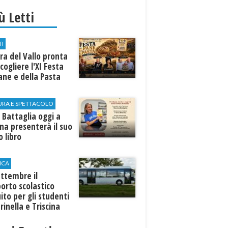
iù Letti
TI
a del Vallo pronta
cogliere l'XI Festa
ane e della Pasta
URA E SPETTACOLO
 Battaglia oggi a
ina presenterà il suo
 libro
ICA
ttembre il
orto scolastico
ito per gli studenti
rinella e Triscina