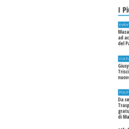
I P
EVEN
Mazar
ad ac
del P
CULT
Giusy
Trisc
nuovo
POLIT
Da se
Trasp
gratu
di Ma