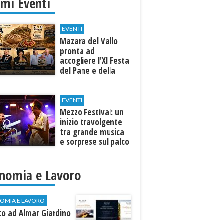
imi Eventi
EVENTI
Mazara del Vallo
pronta ad
accogliere l'XI Festa
del Pane e della
Pasta
EVENTI
Mezzo Festival: un
inizio travolgente
tra grande musica
e sorprese sul palco
nomia e Lavoro
OMIA E LAVORO
to ad Almar Giardino