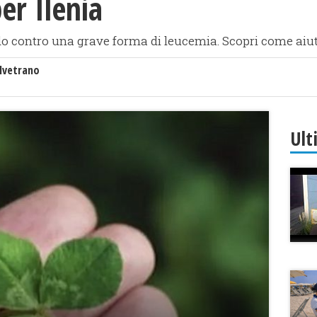
er Ilenia
ndo contro una grave forma di leucemia. Scopri come aiu
lvetrano
Ult