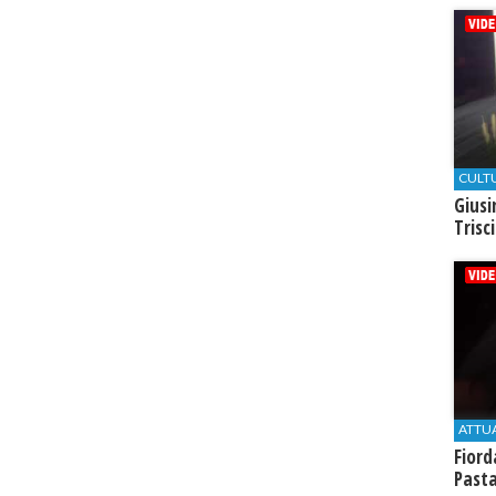
CULT
Giusi
Trisc
ATTU
Fiord
Past