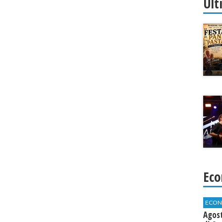
Ult
Eco
ECON
Agos