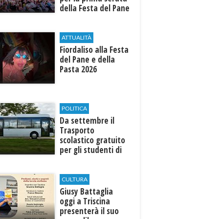
della Festa del Pane
e della Pasta
ATTUALITÀ
Fiordaliso alla Festa
del Pane e della
Pasta 2026
POLITICA
Da settembre il
Trasporto
scolastico gratuito
per gli studenti di
Marinella e Triscina
CULTURA
Giusy Battaglia
oggi a Triscina
presenterà il suo