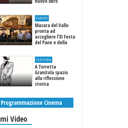
nuovo libro
EVENTI
Mazara del Vallo
pronta ad
accogliere l'XI Festa
del Pane e della
Pasta
CULTURA
​A Torretta
Granitola spazio
alla riflessione
storica
Programmazione Cinema
imi Video