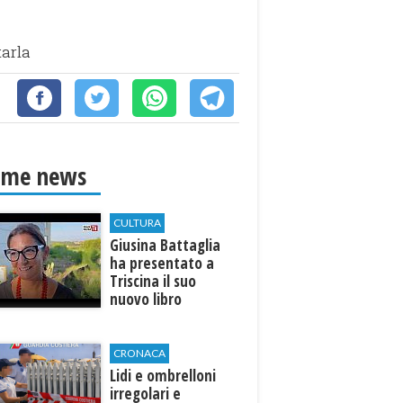
tarla
ime news
CULTURA
Giusina Battaglia
ha presentato a
Triscina il suo
nuovo libro
CRONACA
Lidi e ombrelloni
irregolari e