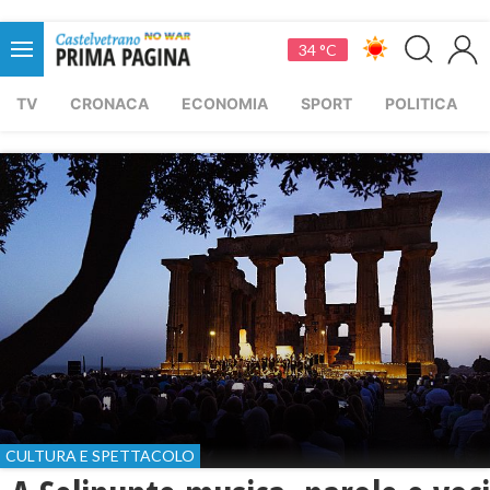
34 °C
TV
CRONACA
ECONOMIA
SPORT
POLITICA
CULTURA E SPETTACOLO