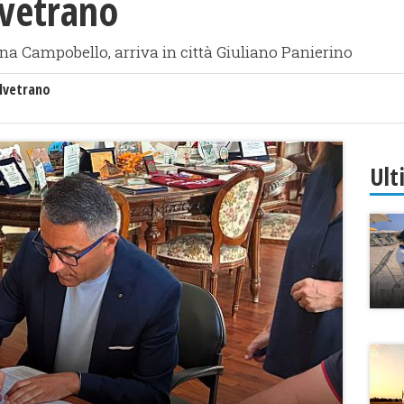
lvetrano
ina Campobello, arriva in città Giuliano Panierino
lvetrano
Ult