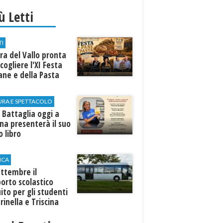
iù Letti
TI
a del Vallo pronta
cogliere l'XI Festa
ane e della Pasta
URA E SPETTACOLO
 Battaglia oggi a
ina presenterà il suo
 libro
ICA
ttembre il
orto scolastico
ito per gli studenti
rinella e Triscina