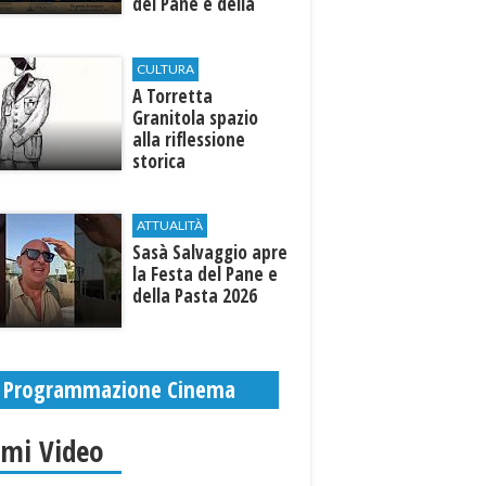
del Pane e della
Pasta
CULTURA
​A Torretta
Granitola spazio
alla riflessione
storica
ATTUALITÀ
Sasà Salvaggio apre
la Festa del Pane e
della Pasta 2026
Programmazione Cinema
imi Video