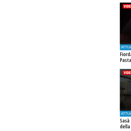
ATTU
Fiord
Past
ATTU
Sasà 
della