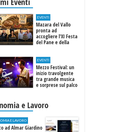
imi Eventi
EVENTI
Mazara del Vallo
pronta ad
accogliere l'XI Festa
del Pane e della
Pasta
EVENTI
Mezzo Festival: un
inizio travolgente
tra grande musica
e sorprese sul palco
nomia e Lavoro
OMIA E LAVORO
to ad Almar Giardino