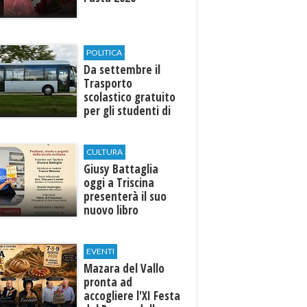
POLITICA
Da settembre il
Trasporto
scolastico gratuito
per gli studenti di
Marinella e Triscina
CULTURA
Giusy Battaglia
oggi a Triscina
presenterà il suo
nuovo libro
EVENTI
Mazara del Vallo
pronta ad
accogliere l'XI Festa