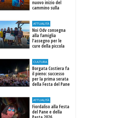
nuovo inizio del
cammino sulla
terra
ATTUALITÀ
Noi Odv consegna
alla famiglia
l'assegno per le
cure della piccola
Ilenia
CULTURA
​Borgata Costiera fa
il pieno: successo
per la prima serata
della Festa del Pane
e della Pasta
ATTUALITÀ
Fiordaliso alla Festa
del Pane e della
Pasta 2026