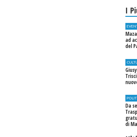
I P
EVEN
Mazar
ad ac
del P
CULT
Giusy
Trisc
nuovo
POLIT
Da se
Trasp
gratu
di Ma