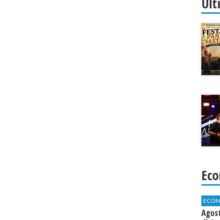
Ult
Eco
ECON
Agos