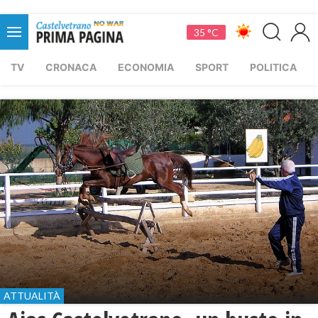
35 °C
TV
CRONACA
ECONOMIA
SPORT
POLITICA
ATTUALITÀ