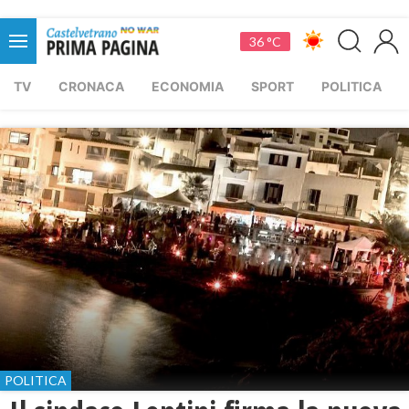
36 °C
TV
CRONACA
ECONOMIA
SPORT
POLITICA
POLITICA