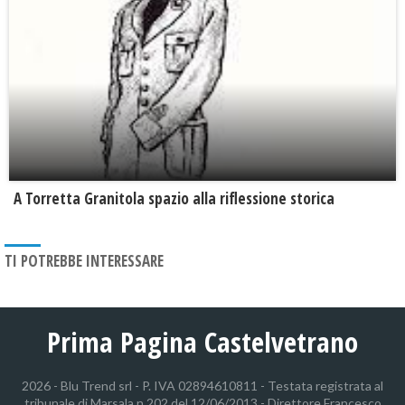
​A Torretta Granitola spazio alla riflessione storica
TI POTREBBE INTERESSARE
Prima Pagina Castelvetrano
2026 - Blu Trend srl - P. IVA 02894610811 - Testata registrata al
tribunale di Marsala n.202 del 12/06/2013 - Direttore Francesco