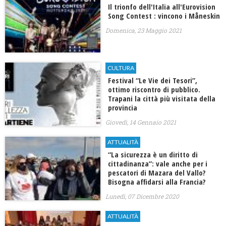
Il trionfo dell'Italia all'Eurovision
Song Contest : vincono i Måneskin
Domenica, 23 Maggio 2021
CULTURA
Festival “Le Vie dei Tesori”,
ottimo riscontro di pubblico.
Trapani la città più visitata della
provincia
Giovedì, 14 Gennaio 2021
ATTUALITÀ
“La sicurezza è un diritto di
cittadinanza”: vale anche per i
pescatori di Mazara del Vallo?
Bisogna affidarsi alla Francia?
Lunedì, 07 Dicembre 2020
ATTUALITÀ