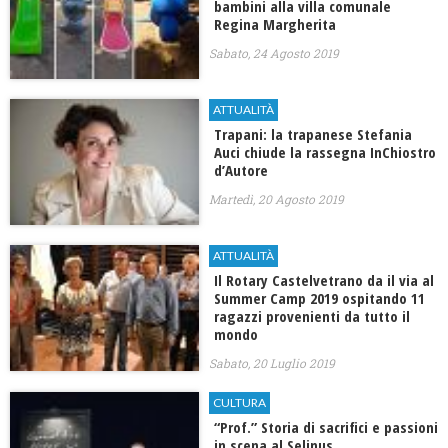
bambini alla villa comunale
Regina Margherita
Sabato, 24 Agosto 2019
ATTUALITÀ
Trapani: la trapanese Stefania
Auci chiude la rassegna InChiostro
d’Autore
Martedì, 20 Agosto 2019
ATTUALITÀ
Il Rotary Castelvetrano da il via al
Summer Camp 2019 ospitando 11
ragazzi provenienti da tutto il
mondo
Sabato, 20 Luglio 2019
CULTURA
“Prof.” Storia di sacrifici e passioni
in scena al Selinus