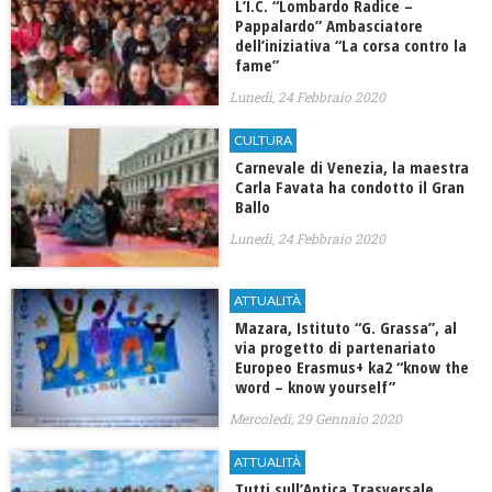
L’I.C. “Lombardo Radice –
Pappalardo” Ambasciatore
dell’iniziativa “La corsa contro la
fame”
Lunedì, 24 Febbraio 2020
CULTURA
Carnevale di Venezia, la maestra
Carla Favata ha condotto il Gran
Ballo
Lunedì, 24 Febbraio 2020
ATTUALITÀ
Mazara, Istituto “G. Grassa”, al
via progetto di partenariato
Europeo Erasmus+ ka2 “know the
word – know yourself”
Mercoledì, 29 Gennaio 2020
ATTUALITÀ
Tutti sull’Antica Trasversale