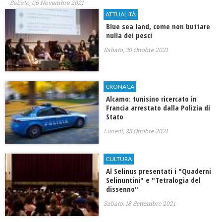
Sabato, 06 Novembre 2021
ATTUALITÀ
Blue sea land, come non buttare
nulla dei pesci
Sabato, 30 Ottobre 2021
CRONACA
Alcamo: tunisino ricercato in
Francia arrestato dalla Polizia di
Stato
Lunedì, 25 Ottobre 2021
CULTURA
Al Selinus presentati i "Quaderni
Selinuntini" e "Tetralogia del
dissenno"
Sabato, 18 Settembre 2021