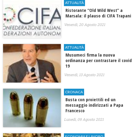
ATTUALITÀ
Ristorante “Old Wild West” a
Marsala: il plauso di CIFA Trapani
Venerdì, 20 Agosto 2021
ATTUALITÀ
Musumeci firma la nuova
ordinanza per contrastare il covid
19
Venerdì, 13 Agosto 2021
CRONACA
Busta con proiettili ed un
messaggio indirizzati a Papa
Francesco
Lunedì, 09 Agosto 2021
ECONOMIA E LAVORO