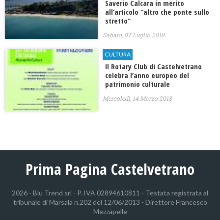
Saverio Calcara in merito
all’articolo “altro che ponte sullo
stretto”
Sabato, 07 Luglio 2018
CULTURA
Il Rotary Club di Castelvetrano
celebra l’anno europeo del
patrimonio culturale
Mercoledì, 14 Marzo 2018
Prima Pagina Castelvetrano
2026 - Blu Trend srl - P. IVA 02894610811 - Testata registrata al
tribunale di Marsala n.202 del 12/06/2013 - Direttore Francesco
Mezzapelle