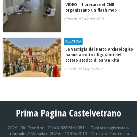
VIDEO – I precari del CNR
organizzano un flash mob
Giovedì, 07 Marzo 2019
CULTURA
Le vestigia del Parco Archeologico
hanno accolto i figuranti del
corteo storico di Santa Rita
Lunedì, 02 Luglio 2018
Prima Pagina Castelvetrano
2026 - Blu Trend srl - P. IVA 02894610811 - Testata registrata al
tribunale di Marsala n.202 del 12/06/2013 - Direttore Francesco