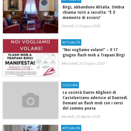
Birgi, abbandono Alitalia. Ombra
chiama tutti a raccolta: “È il
momento di esserci’
Giovedì, 11 Giugno 2020
ATTUALITÀ
“Noi vogliamo volare!” – Il 17
giugno flash mob a Trapani Birgi
Mercoledì, 10 Giugno 2020
CULTURA
La società Dante Alighieri di
Castelvetrano aderisce al Dantedì.
Domani un flash mob con i versi
del sommo poeta
Martedì, 24 Marzo 2020
ATTUALITÀ