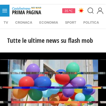
35 °C
TV
CRONACA
ECONOMIA
SPORT
POLITICA
Tutte le ultime news su flash mob