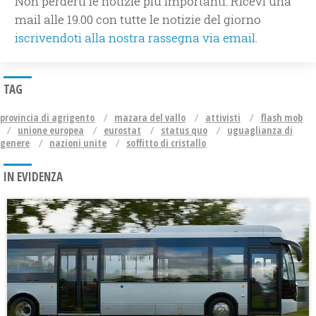
Non perderti le notizie più importanti. Ricevi una
mail alle 19.00 con tutte le notizie del giorno
iscrivendoti alla nostra rassegna via email.
TAG
provincia di agrigento
mazara del vallo
attivisti
flash mob
unione europea
eurostat
status quo
uguaglianza di
genere
nazioni unite
soffitto di cristallo
IN EVIDENZA