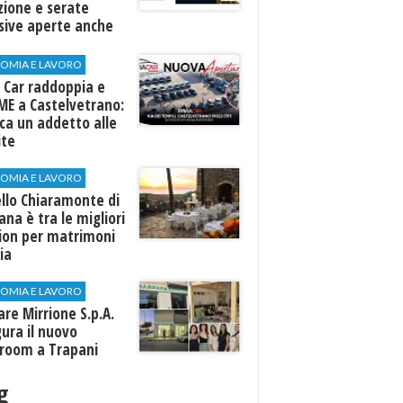
zione e serate
sive aperte anche
ospiti esterni
OMIA E LAVORO
 Car raddoppia e
ME a Castelvetrano:
rca un addetto alle
ite
OMIA E LAVORO
llo Chiaramonte di
iana è tra le migliori
tion per matrimoni
lia
OMIA E LAVORO
are Mirrione S.p.A.
ura il nuovo
room a Trapani
g