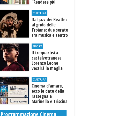
“Rendere più
efficiente
l’ospedale di
CULTURA
Castelvetrano."
Dal jazz dei Beatles
al grido delle
Troiane: due serate
tra musica e teatro
al Tempio di Hera di
Selinunte
SPORT
Il trequartista
castelvetranese
Lorenzo Leone
vestirà la maglia
del Trapani calcio
CULTURA
Cinema d'amare,
ecco le date della
rassegna a
Marinella e Triscina
di Selinunte
Programmazione Cinema