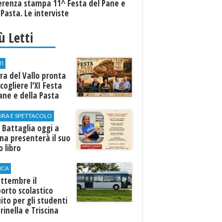
erenza stampa 11^ Festa del Pane e
 Pasta. Le interviste
iù Letti
TI
a del Vallo pronta
cogliere l'XI Festa
ane e della Pasta
URA E SPETTACOLO
 Battaglia oggi a
ina presenterà il suo
 libro
ICA
ttembre il
orto scolastico
ito per gli studenti
rinella e Triscina