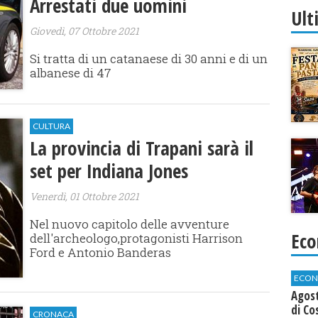
Arrestati due uomini
Ult
Giovedì, 07 Ottobre 2021
Si tratta di un catanaese di 30 anni e di un
albanese di 47
CULTURA
La provincia di Trapani sarà il
set per Indiana Jones
Venerdì, 01 Ottobre 2021
Nel nuovo capitolo delle avventure
Eco
dell'archeologo,protagonisti Harrison
Ford e Antonio Banderas
ECON
Agos
di Co
CRONACA