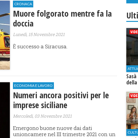
CRONACA
​Muore folgorato mentre fa la
Ult
doccia
Lunedì, 15 Novembre 2021
È successo a Siracusa.
ATTU
Sasà 
della
ECONOMIA E LAVORO
Numeri ancora positivi per le
imprese siciliane
Mercoledì, 03 Novembre 2021
Emergono buone nuove dai dati
CULT
unioncamere nel III trimestre 2021 con un