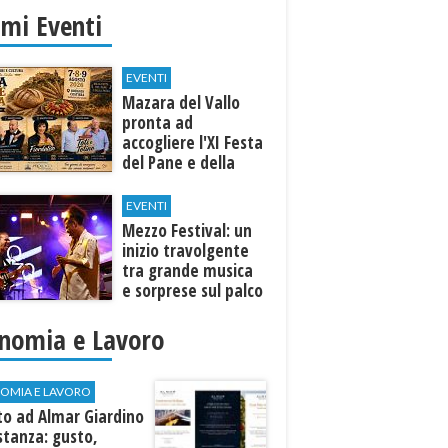
imi Eventi
EVENTI
Mazara del Vallo
pronta ad
accogliere l'XI Festa
del Pane e della
Pasta
EVENTI
Mezzo Festival: un
inizio travolgente
tra grande musica
e sorprese sul palco
nomia e Lavoro
OMIA E LAVORO
to ad Almar Giardino
stanza: gusto,