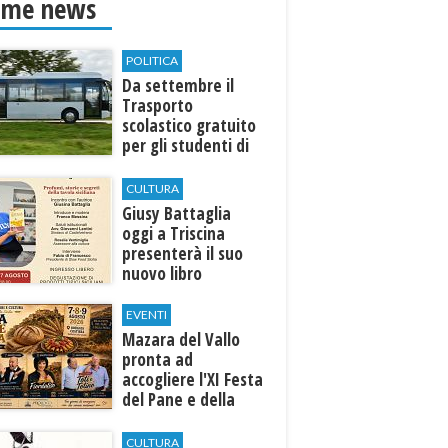
ime news
POLITICA
Da settembre il
Trasporto
scolastico gratuito
per gli studenti di
Marinella e Triscina
CULTURA
Giusy Battaglia
oggi a Triscina
presenterà il suo
nuovo libro
EVENTI
Mazara del Vallo
pronta ad
accogliere l'XI Festa
del Pane e della
Pasta
CULTURA