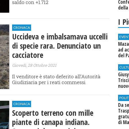
Conf
saldo con +1.712
della
I P
CRONACA
Uccideva e imbalsamava uccelli
EVEN
di specie rara. Denunciato un
Mazar
ad ac
cacciatore
del P
Giovedì, 28 Ottobre 2021
CULT
Giusy
Il venditore è stato deferito all’Autorità
Trisc
Giudiziaria per i reati commessi
nuovo
POLIT
CRONACA
Da se
Scoperto terreno con mille
Trasp
gratu
piante di canapa indiana.
di Ma