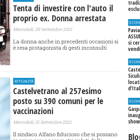
tradi
Tenta di investire con l'auto il
esclu
agli 
proprio ex. Donna arrestata
ECON
Mercoledì, 29 Settembre 2021
Pavia
ASSU
La donna anche in precedenti occasioni si
si ce
è resa protagonista di gesti inconsulti
vend
ECON
Caste
Sicul
loca
ATTUALITÀ
d'Ita
Castelvetrano al 257esimo
posto su 390 comuni per le
ECON
vaccinazioni
​Gasp
inaug
show
Mercoledì, 01 Settembre 2021
Il sindaco Alfano fiducioso che si possano
Blo