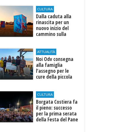
CULTURA
Dalla caduta alla
rinascita per un
nuovo inizio del
cammino sulla
terra
ATTUALITÀ
Noi Odv consegna
alla famiglia
l'assegno per le
cure della piccola
Ilenia
CULTURA
​Borgata Costiera fa
il pieno: successo
per la prima serata
della Festa del Pane
e della Pasta