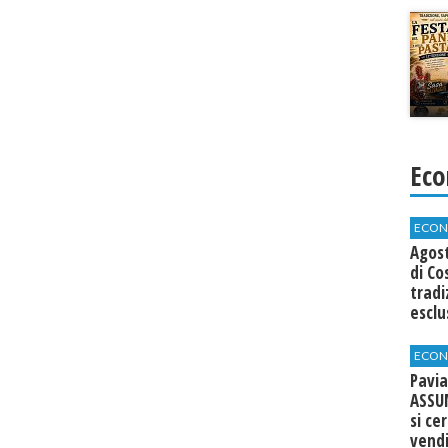
Eco
ECON
Agos
di Co
tradi
esclu
agli 
ECON
Pavia
ASSU
si ce
vend