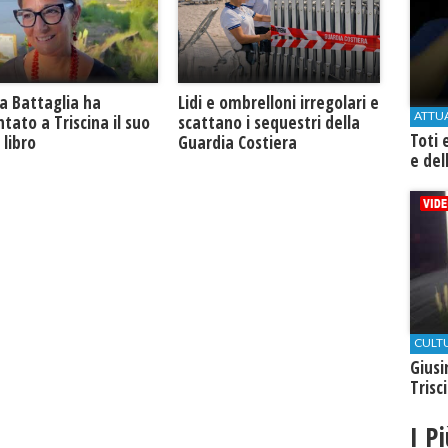
a Battaglia ha
Lidi e ombrelloni irregolari e
ATTU
tato a Triscina il suo
scattano i sequestri della
Toti 
libro
Guardia Costiera
e del
CULT
Giusi
Trisc
I P