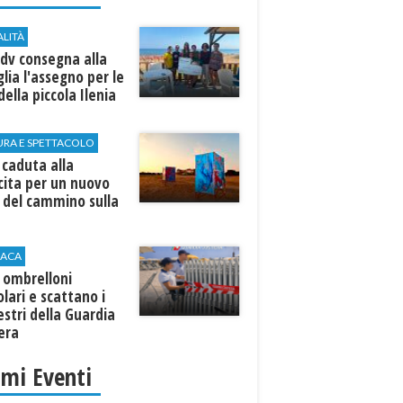
ALITÀ
dv consegna alla
lia l'assegno per le
della piccola Ilenia
URA E SPETTACOLO
 caduta alla
cita per un nuovo
o del cammino sulla
ACA
e ombrelloni
olari e scattano i
stri della Guardia
era
imi Eventi