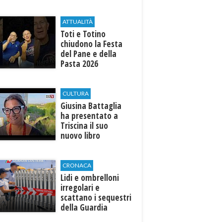
edizione: attesi sul
palco i Jalisse
ATTUALITÀ
Toti e Totino
chiudono la Festa
del Pane e della
Pasta 2026
CULTURA
Giusina Battaglia
ha presentato a
Triscina il suo
nuovo libro
CRONACA
Lidi e ombrelloni
irregolari e
scattano i sequestri
della Guardia
Costiera