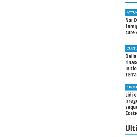
ATTU
Noi O
famig
cure 
CULT
Dalla
rinas
inizi
terra
CRON
Lidi 
irreg
seque
Costi
Ult