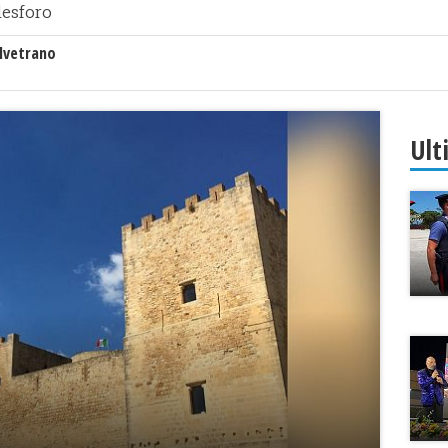
lesforo
lvetrano
Ult