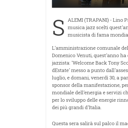
S
ALEMI (TRAPANI) - Lino Pa
musica jazz scelti quest'a
musicista di fama mondiale
L'amministrazione comunale dell
Domenico Venuti, quest'anno ha d
jazzista: 'Welcome Back Tony Scot
dEstate' messo a punto dall'asses
luglio, e domani, venerdì 30, a pa
sponsor della manifestazione, per
mondiale dell'energia e servizi ch
per lo sviluppo delle energie rinno
dei più grandi d'Italia.
Questa sera salirà sul palco il m