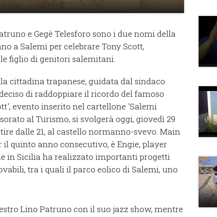
truno e Gegè Telesforo sono i due nomi della
nno a Salemi per celebrare Tony Scott,
 figlio di genitori salemitani.
a cittadina trapanese, guidata dal sindaco
eciso di raddoppiare il ricordo del famoso
t', evento inserito nel cartellone 'Salemi
sorato al Turismo, si svolgerà oggi, giovedì 29
rtire dalle 21, al castello normanno-svevo. Main
 il quinto anno consecutivo, è Engie, player
e in Sicilia ha realizzato importanti progetti
vabili, tra i quali il parco eolico di Salemi, uno
aestro Lino Patruno con il suo jazz show, mentre