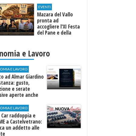
EVENTI
Mazara del Vallo
pronta ad
accogliere l'XI Festa
del Pane e della
Pasta
nomia e Lavoro
OMIA E LAVORO
to ad Almar Giardino
stanza: gusto,
zione e serate
sive aperte anche
ospiti esterni
OMIA E LAVORO
 Car raddoppia e
ME a Castelvetrano:
rca un addetto alle
ite