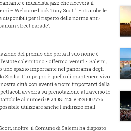
cantante e musicista jazz che riceverà il
alemi – Welcome back Tony Scott'. Entrambe le
e disponibili per il rispetto delle norme anti-
epanum street parade'.
egnazione del premio che porta il suo nome è
'estate salemitana - afferma Venuti -. Salemi,
do uno spazio importante nel panorama degli
a Sicilia. L'impegno è quello di mantenere vivo
lla nostra città con eventi e nomi importanti della
 spettacoli avverrà su prenotazione attraverso lo
ntattabile ai numeri 0924981426 e 3291007776.
possibile utilizzare anche l'indirizzo mail
Scott, inoltre, il Comune di Salemi ha disposto