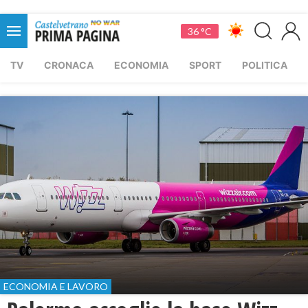
36 °C
TV
CRONACA
ECONOMIA
SPORT
POLITICA
ECONOMIA E LAVORO