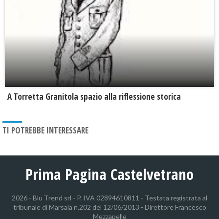
​A Torretta Granitola spazio alla riflessione storica
TI POTREBBE INTERESSARE
Prima Pagina Castelvetrano
2026 - Blu Trend srl - P. IVA 02894610811 - Testata registrata al
tribunale di Marsala n.202 del 12/06/2013 - Direttore Francesco
Mezzapelle