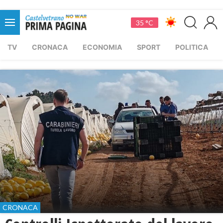
35 °C
TV
CRONACA
ECONOMIA
SPORT
POLITICA
CRONACA