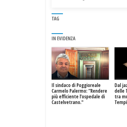
TAG
IN EVIDENZA
Il sindaco di Poggioreale
Dal ja
Carmelo Palermo: “Rendere
delle 
più efficiente l’ospedale di
tra mu
Castelvetrano."
Tempio