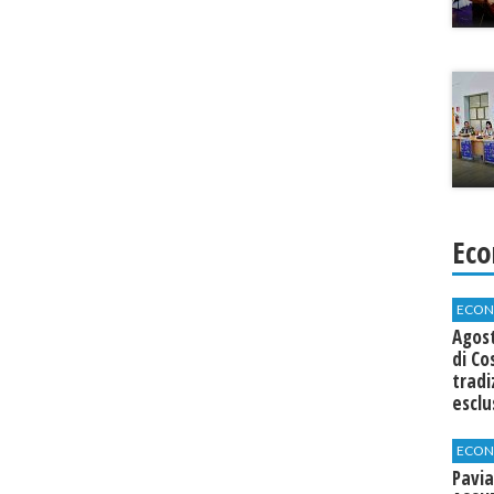
Eco
ECON
Agos
di Co
tradi
esclu
agli 
ECON
Pavia