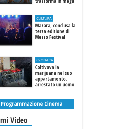
trasforma in mega
parco acquatico
CULTURA
​Mazara, conclusa la
terza edizione di
Mezzo Festival
CRONACA
Coltivava la
marijuana nel suo
appartamento,
arrestato un uomo
Programmazione Cinema
imi Video