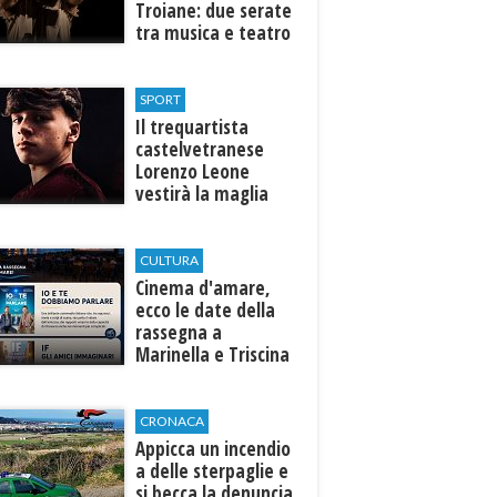
Troiane: due serate
tra musica e teatro
al Tempio di Hera di
Selinunte
SPORT
Il trequartista
castelvetranese
Lorenzo Leone
vestirà la maglia
del Trapani calcio
CULTURA
Cinema d'amare,
ecco le date della
rassegna a
Marinella e Triscina
di Selinunte
CRONACA
Appicca un incendio
a delle sterpaglie e
si becca la denuncia