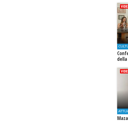
CULT
Conf
della
ATTU
Mazar