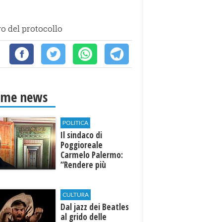
vo del protocollo
ime news
POLITICA
Il sindaco di
Poggioreale
Carmelo Palermo:
“Rendere più
efficiente
l’ospedale di
Castelvetrano."
CULTURA
Dal jazz dei Beatles
al grido delle