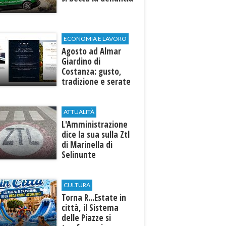
ECONOMIA E LAVORO
Agosto ad Almar
Giardino di
Costanza: gusto,
tradizione e serate
esclusive aperte
anche agli ospiti
esterni
ATTUALITÀ
L'Amministrazione
dice la sua sulla Ztl
di Marinella di
Selinunte
CULTURA
Torna R...Estate in
città, il Sistema
delle Piazze si