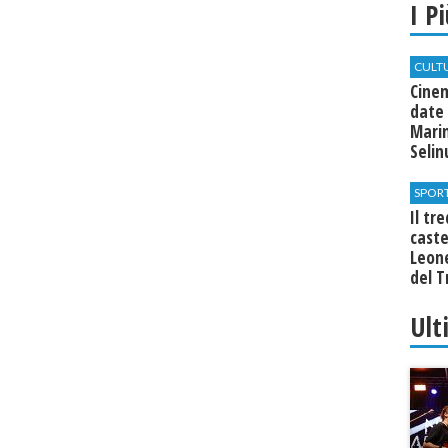
I P
CULT
Cine
date 
Marin
Seli
SPOR
Il tr
cast
Leone
del T
Ult