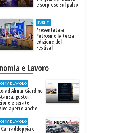
e sorprese sul palco
EVENTI
Presentata a
Petrosino la terza
edizione del
Festival
Internazione della
Canzone Italiana
"Voci dal
nomia e Lavoro
Mediterraneo"
OMIA E LAVORO
to ad Almar Giardino
stanza: gusto,
zione e serate
sive aperte anche
ospiti esterni
OMIA E LAVORO
 Car raddoppia e