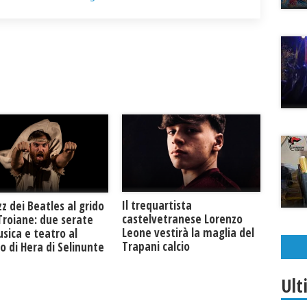
Il trequartista
zz dei Beatles al grido
castelvetranese Lorenzo
Troiane: due serate
Leone vestirà la maglia del
sica e teatro al
Trapani calcio
 di Hera di Selinunte
Ult