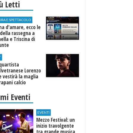
iù Letti
URA E SPETTACOLO
ma d'amare, ecco le
della rassegna a
ella e Triscina di
nunte
T
equartista
elvetranese Lorenzo
 vestirà la maglia
rapani calcio
imi Eventi
EVENTI
Mezzo Festival: un
inizio travolgente
tra grande musica