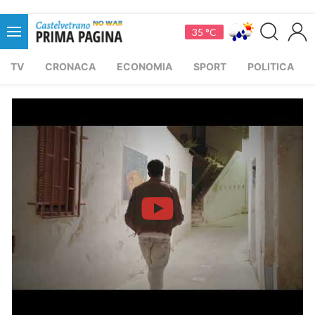
35 °C
TV
CRONACA
ECONOMIA
SPORT
POLITICA