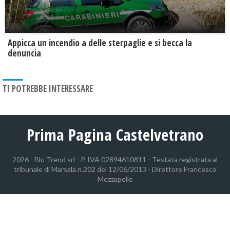
Appicca un incendio a delle sterpaglie e si becca la
denuncia
TI POTREBBE INTERESSARE
Prima Pagina Castelvetrano
2026 - Blu Trend srl - P. IVA 02894610811 - Testata registrata al
tribunale di Marsala n.202 del 12/06/2013 - Direttore Francesco
Mezzapelle