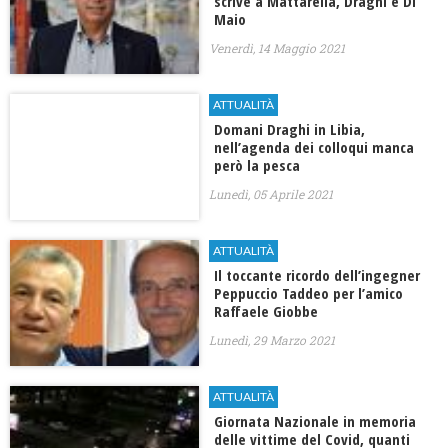
scrive a Mattarella, Draghi e Di
Maio
Venerdì, 14 Maggio 2021
ATTUALITÀ
Domani Draghi in Libia,
nell’agenda dei colloqui manca
però la pesca
Lunedì, 05 Aprile 2021
ATTUALITÀ
Il toccante ricordo dell’ingegner
Peppuccio Taddeo per l’amico
Raffaele Giobbe
Lunedì, 29 Marzo 2021
ATTUALITÀ
Giornata Nazionale in memoria
delle vittime del Covid, quanti