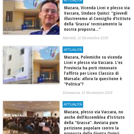
ATTUALITÀ
Mazara, Vicenda Licei e plesso via
Vaccara, Sindaco Quinci: “giovedì
illustreremo al Consiglio d’Istituto
della ‘Grassa’ tecnicamente la
nostra proposta…”
Martedì, 12 Novembre 2019
ATTUALITÀ
Mazara, Polemiche su vicenda
Licei e plesso via Vaccara. L’ex
Provincia ha però rinnovato
l’affitto per Liceo Classico di
Marsala: allora la questione è
“Politica”?
Domenica, 10 Novembre 2019
ATTUALITÀ
Mazara, plesso via Vaccara, no
anche dell’Assemblea d’Istituto
della “Grassa”. Avviata pure
petizione popolare contro la
proposta della Giunta Quinci.