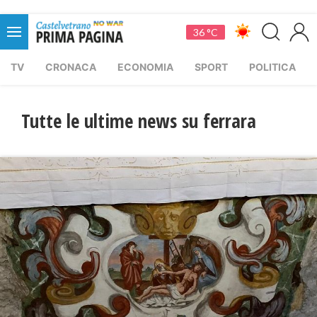
36 °C
TV
CRONACA
ECONOMIA
SPORT
POLITICA
Tutte le ultime news su ferrara