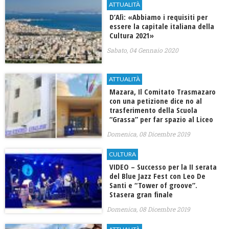
ATTUALITÀ
D’Alì: «Abbiamo i requisiti per
essere la capitale italiana della
Cultura 2021»
Sabato, 04 Gennaio 2020
ATTUALITÀ
Mazara, Il Comitato Trasmazaro
con una petizione dice no al
trasferimento della Scuola
“Grassa” per far spazio al Liceo
Domenica, 08 Dicembre 2019
CULTURA
VIDEO – Successo per la II serata
del Blue Jazz Fest con Leo De
Santi e “Tower of groove”.
Stasera gran finale
Domenica, 08 Dicembre 2019