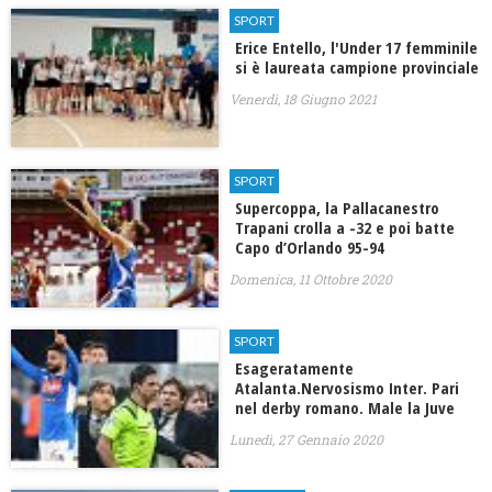
SPORT
Erice Entello, l'Under 17 femminile
si è laureata campione provinciale
Venerdì, 18 Giugno 2021
SPORT
Supercoppa, la Pallacanestro
Trapani crolla a -32 e poi batte
Capo d’Orlando 95-94
Domenica, 11 Ottobre 2020
SPORT
Esageratamente
Atalanta.Nervosismo Inter. Pari
nel derby romano. Male la Juve
Lunedì, 27 Gennaio 2020