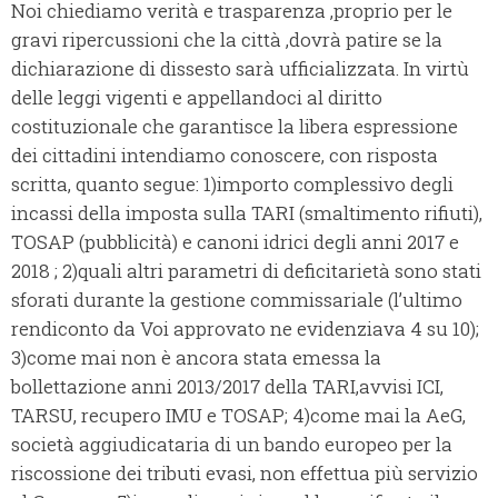
Noi chiediamo verità e trasparenza ,proprio per le
gravi ripercussioni che la città ,dovrà patire se la
dichiarazione di dissesto sarà ufficializzata. In virtù
delle leggi vigenti e appellandoci al diritto
costituzionale che garantisce la libera espressione
dei cittadini intendiamo conoscere, con risposta
scritta, quanto segue: 1)importo complessivo degli
incassi della imposta sulla TARI (smaltimento rifiuti),
TOSAP (pubblicità) e canoni idrici degli anni 2017 e
2018 ; 2)quali altri parametri di deficitarietà sono stati
sforati durante la gestione commissariale (l’ultimo
rendiconto da Voi approvato ne evidenziava 4 su 10);
3)come mai non è ancora stata emessa la
bollettazione anni 2013/2017 della TARI,avvisi ICI,
TARSU, recupero IMU e TOSAP; 4)come mai la AeG,
società aggiudicataria di un bando europeo per la
riscossione dei tributi evasi, non effettua più servizio