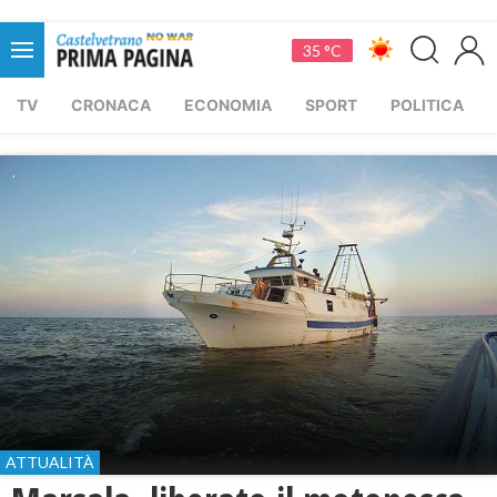
35 °C
TV
CRONACA
ECONOMIA
SPORT
POLITICA
ATTUALITÀ