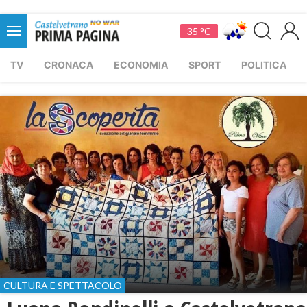
35 °C
TV
CRONACA
ECONOMIA
SPORT
POLITICA
CULTURA E SPETTACOLO