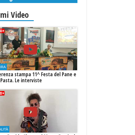
imi Video
URA
erenza stampa 11^ Festa del Pane e
 Pasta. Le interviste
ALITÀ