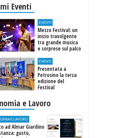
imi Eventi
EVENTI
Mezzo Festival: un
inizio travolgente
tra grande musica
e sorprese sul palco
EVENTI
Presentata a
Petrosino la terza
edizione del
Festival
Internazione della
Canzone Italiana
nomia e Lavoro
"Voci dal
Mediterraneo"
OMIA E LAVORO
to ad Almar Giardino
stanza: gusto,