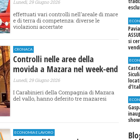
tradi
Lunedì, 29 Giugno 2026
esclu
agli 
effettuati vari controlli nell'areale di mare
e di terra di competenza: diverse le
ECON
violazioni accertate
Pavia
ASSU
si ce
vend
CRONACA
Controlli nelle aree della
ECON
movida a Mazara nel week-end
Caste
Sicul
loca
Lunedì, 29 Giugno 2026
d'Ita
I Carabinieri della Compagnia di Mazara
del vallo, hanno deferito tre mazaresi
ECON
​Gasp
inaug
show
Blo
ECONOMIA E LAVORO