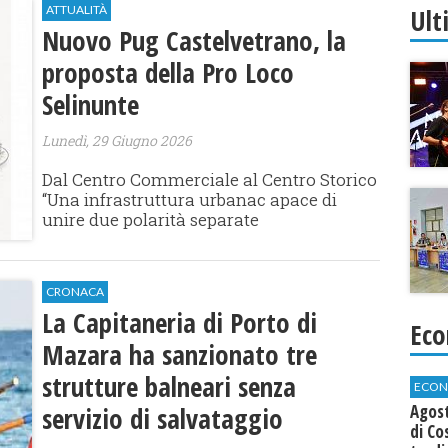
Ult
ATTUALITÀ
Nuovo Pug Castelvetrano, la
proposta della Pro Loco
Selinunte
Lunedì, 29 Giugno 2026
​Dal Centro Commerciale al Centro Storico
“Una infrastruttura urbanac apace di
unire due polarità separate
CRONACA
La Capitaneria di Porto di
Eco
Mazara ha sanzionato tre
strutture balneari senza
ECON
Agos
servizio di salvataggio
di Co