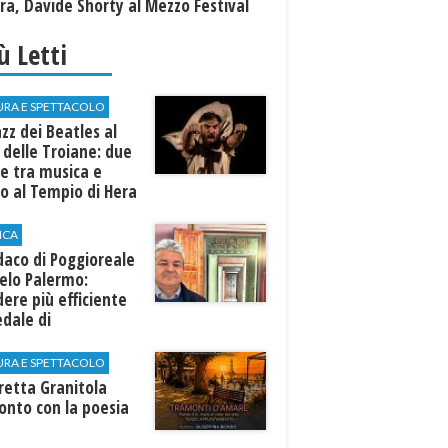
a, Davide Shorty al Mezzo Festival
iù Letti
URA E SPETTACOLO
azz dei Beatles al
 delle Troiane: due
e tra musica e
o al Tempio di Hera
linunte
ICA
ndaco di Poggioreale
elo Palermo:
ere più efficiente
edale di
elvetrano."
URA E SPETTACOLO
rretta Granitola
onto con la poesia