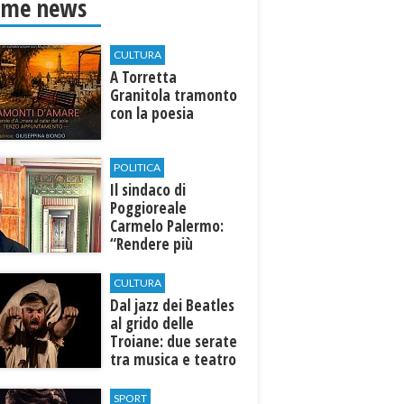
ime news
CULTURA
​A Torretta
Granitola tramonto
con la poesia
POLITICA
Il sindaco di
Poggioreale
Carmelo Palermo:
“Rendere più
efficiente
l’ospedale di
CULTURA
Castelvetrano."
Dal jazz dei Beatles
al grido delle
Troiane: due serate
tra musica e teatro
al Tempio di Hera di
Selinunte
SPORT