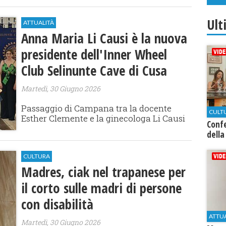
Ult
ATTUALITÀ
Anna Maria Li Causi è la nuova
presidente dell'Inner Wheel
Club Selinunte Cave di Cusa
Martedì, 30 Giugno 2026
Passaggio di Campana tra la docente
CULT
Esther Clemente e la ginecologa Li Causi
Conf
della
CULTURA
​Madres, ciak nel trapanese per
il corto sulle madri di persone
con disabilità
ATTU
Martedì, 30 Giugno 2026