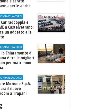
zione e serate
sive aperte anche
ospiti esterni
OMIA E LAVORO
 Car raddoppia e
ME a Castelvetrano:
rca un addetto alle
ite
OMIA E LAVORO
llo Chiaramonte di
iana è tra le migliori
tion per matrimoni
lia
OMIA E LAVORO
are Mirrione S.p.A.
ura il nuovo
room a Trapani
g