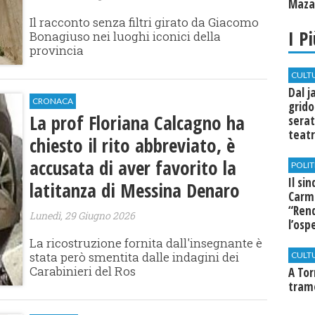
Mazar
Il racconto senza filtri girato da Giacomo
I P
Bonagiuso nei luoghi iconici della
provincia
CULT
Dal j
CRONACA
grido
La prof Floriana Calcagno ha
serat
teatr
chiesto il rito abbreviato, è
di Se
accusata di aver favorito la
POLIT
Il si
latitanza di Messina Denaro
Carm
“Rend
Lunedì, 29 Giugno 2026
l’osp
Cast
La ricostruzione fornita dall'insegnante è
stata però smentita dalle indagini dei
CULT
Carabinieri del Ros
​A To
tram