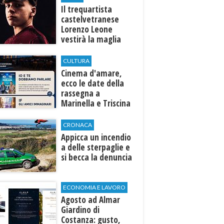
Il trequartista
castelvetranese
Lorenzo Leone
vestirà la maglia
del Trapani calcio
CULTURA
Cinema d'amare,
ecco le date della
rassegna a
Marinella e Triscina
di Selinunte
CRONACA
Appicca un incendio
a delle sterpaglie e
si becca la denuncia
ECONOMIA E LAVORO
Agosto ad Almar
Giardino di
Costanza: gusto,