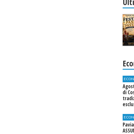
Ult
Eco
ECON
Agos
di Co
tradi
esclu
agli 
ECON
Pavia
ASSU