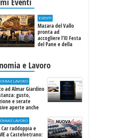
imi Eventi
EVENTI
Mazara del Vallo
pronta ad
accogliere l'XI Festa
del Pane e della
Pasta
nomia e Lavoro
OMIA E LAVORO
to ad Almar Giardino
stanza: gusto,
zione e serate
sive aperte anche
ospiti esterni
OMIA E LAVORO
 Car raddoppia e
ME a Castelvetrano: