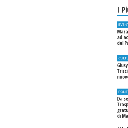
I P
EVEN
Mazar
ad ac
del P
CULT
Giusy
Trisc
nuovo
POLIT
Da se
Trasp
gratu
di Ma