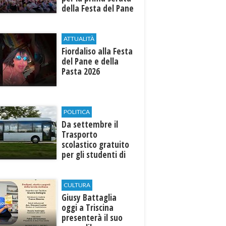
della Festa del Pane
e della Pasta
ATTUALITÀ
Fiordaliso alla Festa
del Pane e della
Pasta 2026
POLITICA
Da settembre il
Trasporto
scolastico gratuito
per gli studenti di
Marinella e Triscina
CULTURA
Giusy Battaglia
oggi a Triscina
presenterà il suo