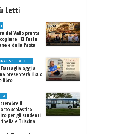
iù Letti
TI
a del Vallo pronta
cogliere l'XI Festa
ane e della Pasta
URA E SPETTACOLO
 Battaglia oggi a
ina presenterà il suo
 libro
ICA
ttembre il
orto scolastico
ito per gli studenti
rinella e Triscina