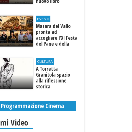
nuovo libro
EVENTI
Mazara del Vallo
pronta ad
accogliere l'XI Festa
del Pane e della
Pasta
CULTURA
​A Torretta
Granitola spazio
alla riflessione
storica
Programmazione Cinema
imi Video