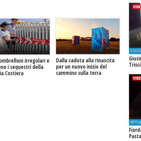
CULT
Giusi
Dalla caduta alla rinascita
 ombrelloni irregolari e
Trisc
per un nuovo inizio del
no i sequestri della
cammino sulla terra
ia Costiera
ATTU
Fiord
Past