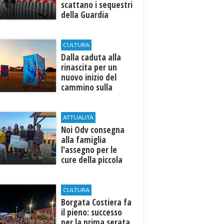
scattano i sequestri
della Guardia
Costiera
CULTURA
Dalla caduta alla
rinascita per un
nuovo inizio del
cammino sulla
terra
ATTUALITÀ
Noi Odv consegna
alla famiglia
l'assegno per le
cure della piccola
Ilenia
CULTURA
​Borgata Costiera fa
il pieno: successo
per la prima serata