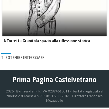
​A Torretta Granitola spazio alla riflessione storica
TI POTREBBE INTERESSARE
Prima Pagina Castelvetrano
2026 - Blu Trend srl - P. IVA 02894610811 - Testata registrata al
tribunale di Marsala n.202 del 12/06/2013 - Direttore Francesco
Mezzapelle