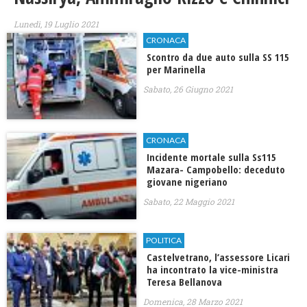
Lunedì, 19 Luglio 2021
CRONACA
Scontro da due auto sulla SS 115
per Marinella
Sabato, 26 Giugno 2021
CRONACA
Incidente mortale sulla Ss115
Mazara- Campobello: deceduto
giovane nigeriano
Sabato, 22 Maggio 2021
POLITICA
Castelvetrano, l’assessore Licari
ha incontrato la vice-ministra
Teresa Bellanova
Domenica, 28 Marzo 2021