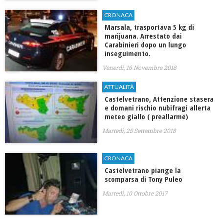
CRONACA
Marsala, trasportava 5 kg di
marijuana. Arrestato dai
Carabinieri dopo un lungo
inseguimento.
Venerdì, 16 Novembre 2018
ATTUALITÀ
Castelvetrano, Attenzione stasera
e domani rischio nubifragi allerta
meteo giallo ( preallarme)
Martedì, 25 Settembre 2018
CRONACA
Castelvetrano piange la
scomparsa di Tony Puleo
Martedì, 10 Ottobre 2017