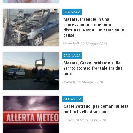
CRONACA
Mazara, incendio in una
concessionaria: due auto
distrutte. Resta il mistero sulle
cause
Mercoledì, 29 Maggio 2019
CRONACA
Mazara, Grave incidente sulla
Ss115: scontro frontale fra due
auto.
Giovedì, 02 Maggio 2019
ATTUALITÀ
Castelvetrano, per domani allerta
meteo livello Arancione
Lunedì, 19 Novembre 2018