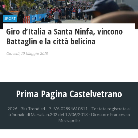
SPORT
Giro d’Italia a Santa Ninfa, vincono
Battaglin e la città belicina
Giovedì, 10 Maggio 2018
Prima Pagina Castelvetrano
2026 - Blu Trend srl - P. IVA 02894610811 - Testata registrata al
tribunale di Marsala n.202 del 12/06/2013 - Direttore Francesco
Mezzapelle