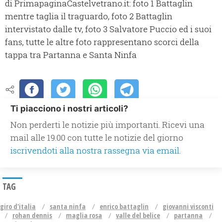
di PrimapaginaCastelvetrano.it: foto 1 Battaglin
mentre taglia il traguardo, foto 2 Battaglin
intervistato dalle tv, foto 3 Salvatore Puccio ed i suoi
fans, tutte le altre foto rappresentano scorci della
tappa tra Partanna e Santa Ninfa
Ti piacciono i nostri articoli?
Non perderti le notizie più importanti. Ricevi una
mail alle 19.00 con tutte le notizie del giorno
iscrivendoti alla nostra rassegna via email.
TAG
giro d'italia
santa ninfa
enrico battaglin
giovanni visconti
rohan dennis
maglia rosa
valle del belice
partanna