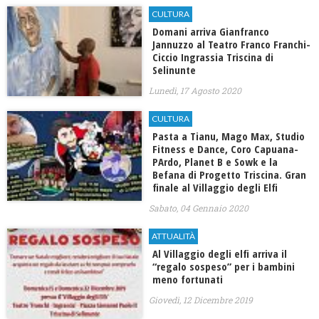
CULTURA
Domani arriva Gianfranco
Jannuzzo al Teatro Franco Franchi-
Ciccio Ingrassia Triscina di
Selinunte
Lunedì, 17 Agosto 2020
CULTURA
Pasta a Tianu, Mago Max, Studio
Fitness e Dance, Coro Capuana-
PArdo, Planet B e Sowk e la
Befana di Progetto Triscina. Gran
finale al Villaggio degli Elfi
Sabato, 04 Gennaio 2020
ATTUALITÀ
Al Villaggio degli elfi arriva il
“regalo sospeso” per i bambini
meno fortunati
Giovedì, 12 Dicembre 2019