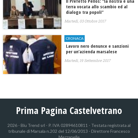
Il Prefetto Pellos: “la nostra è una
terra vocata allo scambio ed al
dialogo tra popoli”
Martedì, 03 Ottobre 2017
CRONACA
Lavoro nero denunce e sanzioni
per un’azienda marsalese
Martedì, 19 Settembre 2017
Prima Pagina Castelvetrano
2026 - Blu Trend srl - P. IVA 02894610811 - Testata registrata al
tribunale di Marsala n.202 del 12/06/2013 - Direttore Francesco
Mezzapelle