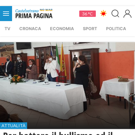
36 °C
TV
CRONACA
ECONOMIA
SPORT
POLITICA
ATTUALITÀ