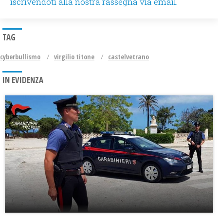
iscrivendoti alla nostra rassegna via email.
TAG
cyberbullismo
virgilio titone
castelvetrano
IN EVIDENZA