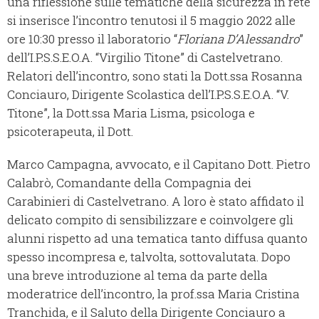
una riflessione sulle tematiche della sicurezza in rete
si inserisce l’incontro tenutosi il 5 maggio 2022 alle
ore 10:30 presso il laboratorio “
Floriana D’Alessandro
”
dell’I.P.S.S.E.O.A. “Virgilio Titone” di Castelvetrano.
Relatori dell’incontro, sono stati la Dott.ssa Rosanna
Conciauro, Dirigente Scolastica dell’I.P.S.S.E.O.A. “V.
Titone”, la Dott.ssa Maria Lisma, psicologa e
psicoterapeuta, il Dott.
Marco Campagna, avvocato, e il Capitano Dott. Pietro
Calabrò, Comandante della Compagnia dei
Carabinieri di Castelvetrano. A loro è stato affidato il
delicato compito di sensibilizzare e coinvolgere gli
alunni rispetto ad una tematica tanto diffusa quanto
spesso incompresa e, talvolta, sottovalutata. Dopo
una breve introduzione al tema da parte della
moderatrice dell’incontro, la prof.ssa Maria Cristina
Tranchida, e il Saluto della Dirigente Conciauro a