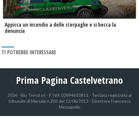
Appicca un incendio a delle sterpaglie e si becca la
denuncia
TI POTREBBE INTERESSARE
Prima Pagina Castelvetrano
2026 - Blu Trend srl - P. IVA 02894610811 - Testata registrata al
tribunale di Marsala n.202 del 12/06/2013 - Direttore Francesco
Mezzapelle