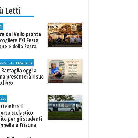
iù Letti
TI
a del Vallo pronta
cogliere l'XI Festa
ane e della Pasta
URA E SPETTACOLO
 Battaglia oggi a
ina presenterà il suo
 libro
ICA
ttembre il
orto scolastico
ito per gli studenti
rinella e Triscina