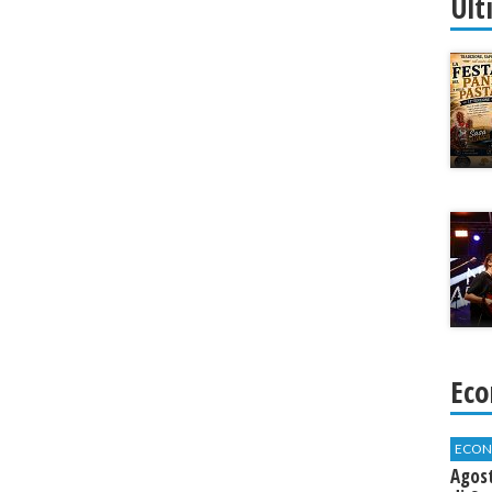
Ult
Eco
ECON
Agos