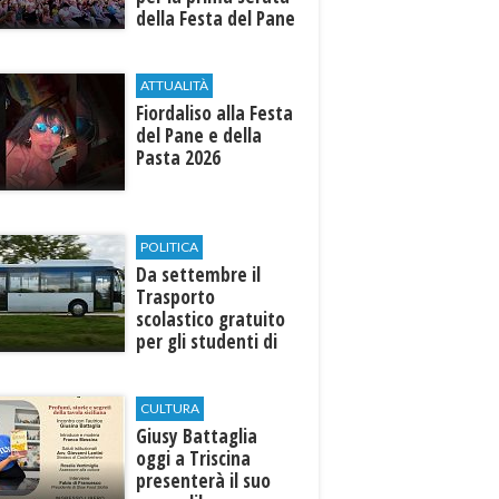
della Festa del Pane
e della Pasta
ATTUALITÀ
Fiordaliso alla Festa
del Pane e della
Pasta 2026
POLITICA
Da settembre il
Trasporto
scolastico gratuito
per gli studenti di
Marinella e Triscina
CULTURA
Giusy Battaglia
oggi a Triscina
presenterà il suo