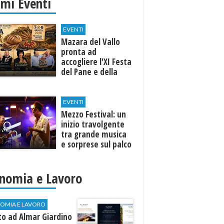
imi Eventi
EVENTI
Mazara del Vallo
pronta ad
accogliere l'XI Festa
del Pane e della
Pasta
EVENTI
Mezzo Festival: un
inizio travolgente
tra grande musica
e sorprese sul palco
nomia e Lavoro
OMIA E LAVORO
to ad Almar Giardino