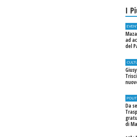
I P
EVEN
Mazar
ad ac
del P
CULT
Giusy
Trisc
nuovo
POLIT
Da se
Trasp
gratu
di Ma