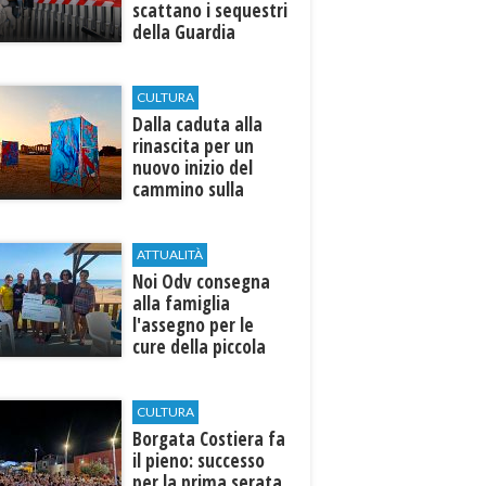
scattano i sequestri
della Guardia
Costiera
CULTURA
Dalla caduta alla
rinascita per un
nuovo inizio del
cammino sulla
terra
ATTUALITÀ
Noi Odv consegna
alla famiglia
l'assegno per le
cure della piccola
Ilenia
CULTURA
​Borgata Costiera fa
il pieno: successo
per la prima serata