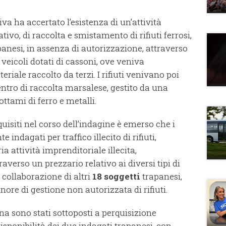
tiva ha accertato l’esistenza di un’attività
ivo, di raccolta e smistamento di rifiuti ferrosi,
anesi, in assenza di autorizzazione, attraverso
iù veicoli dotati di cassoni, ove veniva
riale raccolto da terzi. I rifiuti venivano poi
entro di raccolta marsalese, gestito da una
ttami di ferro e metalli.
quisiti nel corso dell’indagine è emerso che i
indagati per traffico illecito di rifiuti,
 attività imprenditoriale illecita,
averso un prezzario relativo ai diversi tipi di
a collaborazione di altri
18 soggetti
trapanesi,
inore di gestione non autorizzata di rifiuti.
na sono stati sottoposti a perquisizione
disponibilità dei due indagati trapanesi, con