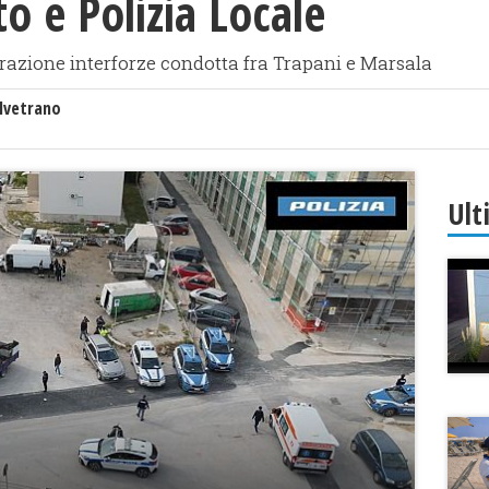
ato e Polizia Locale
razione interforze condotta fra Trapani e Marsala
lvetrano
Ult