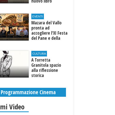
nuovo libro
EVENTI
Mazara del Vallo
pronta ad
accogliere l'XI Festa
del Pane e della
Pasta
CULTURA
​A Torretta
Granitola spazio
alla riflessione
storica
Programmazione Cinema
imi Video