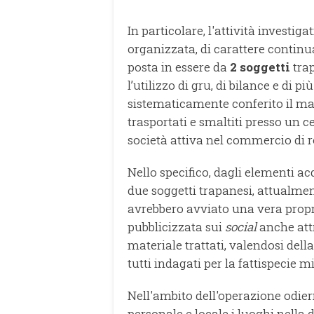
In particolare, l'attività investiga
organizzata, di carattere continuat
posta in essere da
2 soggetti
trap
l’utilizzo di gru, di bilance e di p
sistematicamente conferito il mate
trasportati e smaltiti presso un c
società attiva nel commercio di ro
Nello specifico, dagli elementi ac
due soggetti trapanesi, attualmente 
avrebbero avviato una vera propria
pubblicizzata sui
social
anche attr
materiale trattati, valendosi dell
tutti indagati per la fattispecie m
Nell'ambito dell'operazione odier
personale e locale i luoghi nella 