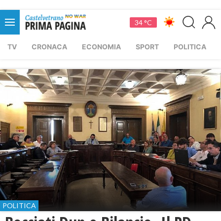
34 °C
TV
CRONACA
ECONOMIA
SPORT
POLITICA
POLITICA