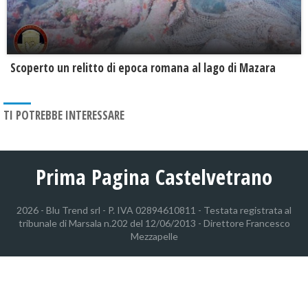
Scoperto un relitto di epoca romana al lago di Mazara
TI POTREBBE INTERESSARE
Prima Pagina Castelvetrano
2026 - Blu Trend srl - P. IVA 02894610811 - Testata registrata al
tribunale di Marsala n.202 del 12/06/2013 - Direttore Francesco
Mezzapelle