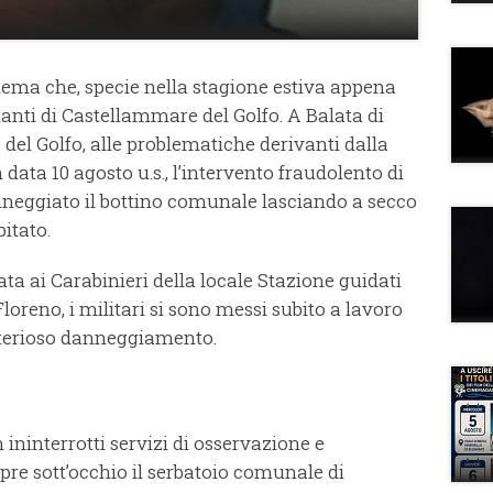
oblema che, specie nella stagione estiva appena
itanti di Castellammare del Golfo.
A Balata di
del Golfo, alle problematiche derivanti dalla
 data 10 agosto u.s., l’intervento fraudolento di
nneggiato il bottino comunale lasciando a secco
bitato.
ta ai Carabinieri della locale Stazione guidati
loreno, i militari si sono messi subito a lavoro
isterioso danneggiamento.
n ininterrotti servizi di osservazione e
e sott’occhio il serbatoio comunale di