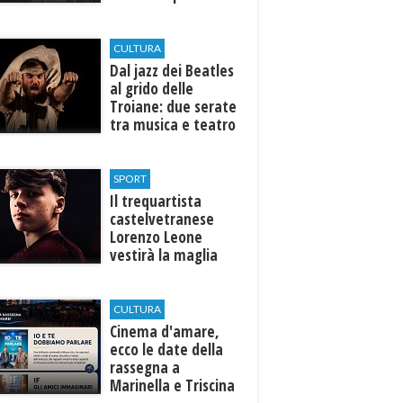
efficiente
l’ospedale di
Castelvetrano."
CULTURA
Dal jazz dei Beatles
al grido delle
Troiane: due serate
tra musica e teatro
al Tempio di Hera di
Selinunte
SPORT
Il trequartista
castelvetranese
Lorenzo Leone
vestirà la maglia
del Trapani calcio
CULTURA
Cinema d'amare,
ecco le date della
rassegna a
Marinella e Triscina