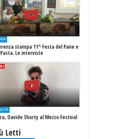
URA
erenza stampa 11^ Festa del Pane e
 Pasta. Le interviste
ALITÀ
a, Davide Shorty al Mezzo Festival
iù Letti