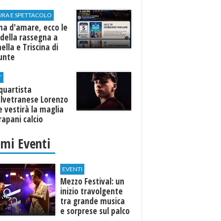
URA E SPETTACOLO
ma d'amare, ecco le
della rassegna a
ella e Triscina di
nunte
T
equartista
elvetranese Lorenzo
 vestirà la maglia
rapani calcio
imi Eventi
EVENTI
Mezzo Festival: un
inizio travolgente
tra grande musica
e sorprese sul palco