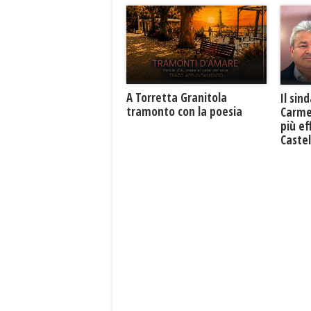
​A Torretta Granitola
Il sin
tramonto con la poesia
Carme
più ef
Caste