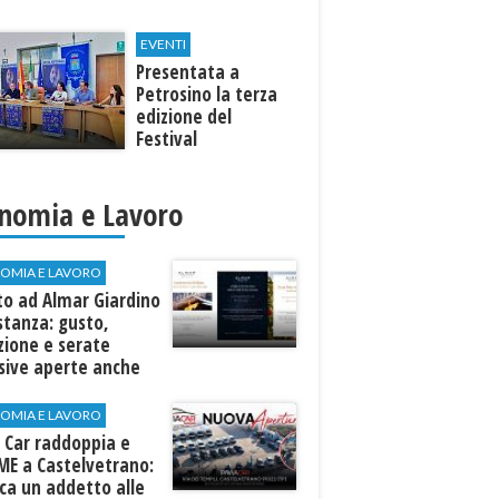
EVENTI
Presentata a
Petrosino la terza
edizione del
Festival
Internazione della
Canzone Italiana
"Voci dal
nomia e Lavoro
Mediterraneo"
OMIA E LAVORO
to ad Almar Giardino
stanza: gusto,
zione e serate
sive aperte anche
ospiti esterni
OMIA E LAVORO
 Car raddoppia e
ME a Castelvetrano:
rca un addetto alle