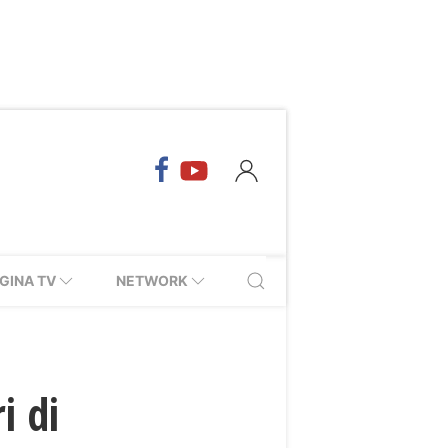
GINA TV
NETWORK
i di