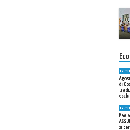
Eco
ECON
Agos
di Co
tradi
esclu
agli 
ECON
Pavia
ASSU
si ce