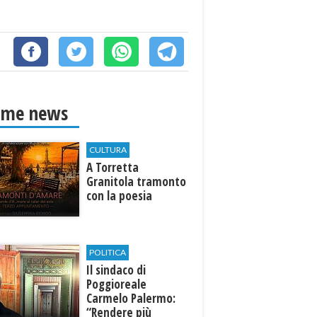
ime news
CULTURA
​A Torretta
Granitola tramonto
con la poesia
POLITICA
Il sindaco di
Poggioreale
Carmelo Palermo:
“Rendere più