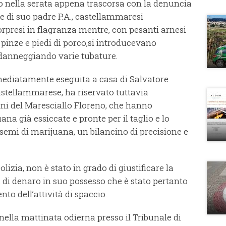
 nella serata appena trascorsa con la denuncia
e di suo padre P.A., castellammaresi
sorpresi in flagranza mentre, con pesanti arnesi
, pinze e piedi di porco,si introducevano
 danneggiando varie tubature.
mediatamente eseguita a casa di Salvatore
astellammarese, ha riservato tuttavia
ini del Maresciallo Floreno, che hanno
na già essiccate e pronte per il taglio e lo
 semi di marijuana, un bilancino di precisione e
olizia, non è stato in grado di giustificare la
 di denaro in suo possesso che è stato pertanto
to dell’attività di spaccio.
ella mattinata odierna presso il Tribunale di