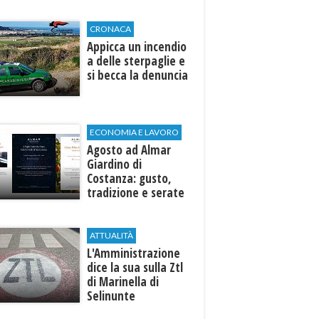
di Selinunte
CRONACA
Appicca un incendio
a delle sterpaglie e
si becca la denuncia
ECONOMIA E LAVORO
Agosto ad Almar
Giardino di
Costanza: gusto,
tradizione e serate
esclusive aperte
anche agli ospiti
esterni
ATTUALITÀ
L'Amministrazione
dice la sua sulla Ztl
di Marinella di
Selinunte