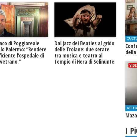
CULT
daco di Poggioreale
Dal jazz dei Beatles al grido
Conf
lo Palermo: “Rendere
delle Troiane: due serate
della
ficiente l’ospedale di
tra musica e teatro al
lvetrano."
Tempio di Hera di Selinunte
ATTU
Mazar
I P