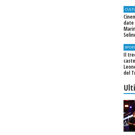
CULT
Cine
date 
Marin
Seli
SPOR
Il tr
cast
Leone
del T
Ult