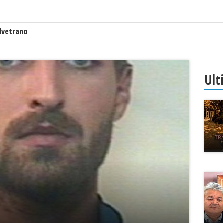
lvetrano
Ult