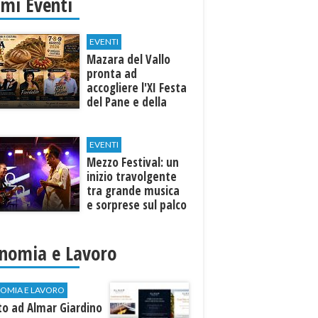
imi Eventi
EVENTI
Mazara del Vallo
pronta ad
accogliere l'XI Festa
del Pane e della
Pasta
EVENTI
Mezzo Festival: un
inizio travolgente
tra grande musica
e sorprese sul palco
nomia e Lavoro
OMIA E LAVORO
to ad Almar Giardino