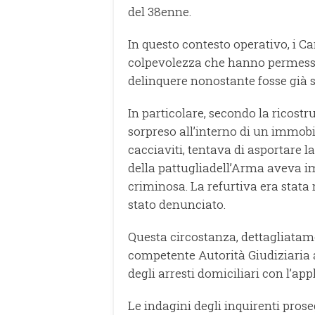
del 38enne.
In questo contesto operativo, i Ca
colpevolezza che hanno permesso
delinquere nonostante fosse già 
In particolare, secondo la ricostr
sorpreso all’interno di un immob
cacciaviti, tentava di asportare l
della pattugliadell’Arma aveva i
criminosa. La refurtiva era stata 
stato denunciato.
Questa circostanza, dettagliatame
competente Autorità Giudiziaria a
degli arresti domiciliari con l’app
Le indagini degli inquirenti proseg