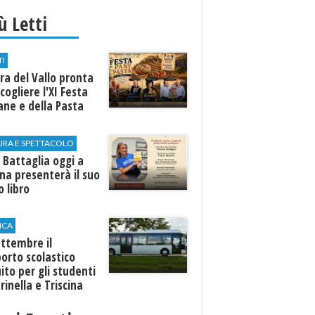
iù Letti
TI
a del Vallo pronta
cogliere l'XI Festa
ane e della Pasta
URA E SPETTACOLO
 Battaglia oggi a
ina presenterà il suo
 libro
ICA
ttembre il
orto scolastico
ito per gli studenti
rinella e Triscina