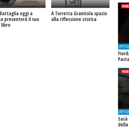
Battaglia oggi a
​A Torretta Granitola spazio
na presenterà il suo
alla riflessione storica
libro
ATTU
Fiord
Past
ATTU
Sasà 
della