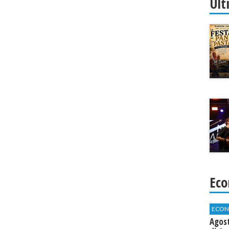
Ult
Eco
ECON
Agos