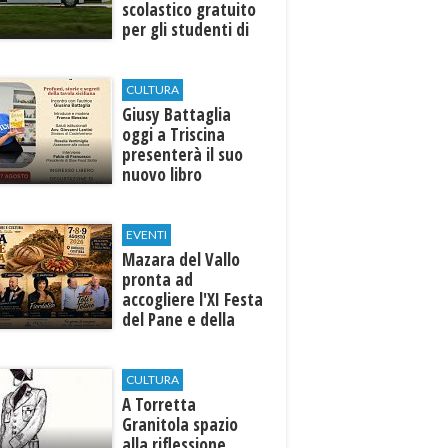
scolastico gratuito
per gli studenti di
Marinella e Triscina
CULTURA
Giusy Battaglia
oggi a Triscina
presenterà il suo
nuovo libro
EVENTI
Mazara del Vallo
pronta ad
accogliere l'XI Festa
del Pane e della
Pasta
CULTURA
​A Torretta
Granitola spazio
alla riflessione