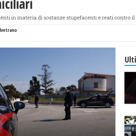
ciliari
nti in materia di sostanze stupefacenti e reati contro i
lvetrano
Ult