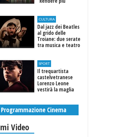
“Rendere più
efficiente
l’ospedale di
Castelvetrano."
CULTURA
Dal jazz dei Beatles
al grido delle
Troiane: due serate
tra musica e teatro
al Tempio di Hera di
Selinunte
SPORT
Il trequartista
castelvetranese
Lorenzo Leone
vestirà la maglia
del Trapani calcio
Programmazione Cinema
imi Video