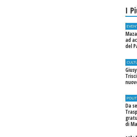
I P
EVEN
Mazar
ad ac
del P
CULT
Giusy
Trisc
nuovo
POLIT
Da se
Trasp
gratu
di Ma