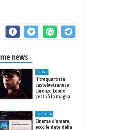
ime news
SPORT
Il trequartista
castelvetranese
Lorenzo Leone
vestirà la maglia
del Trapani calcio
CULTURA
Cinema d'amare,
ecco le date della