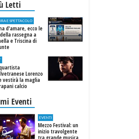
iù Letti
URA E SPETTACOLO
ma d'amare, ecco le
della rassegna a
ella e Triscina di
nunte
T
equartista
elvetranese Lorenzo
 vestirà la maglia
rapani calcio
imi Eventi
EVENTI
Mezzo Festival: un
inizio travolgente
tra grande musica