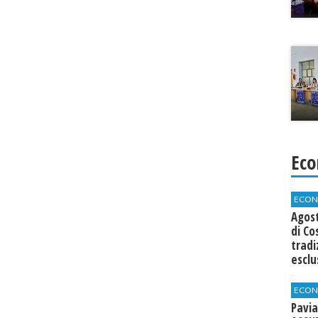
Eco
ECON
Agos
di Co
tradi
esclu
agli 
ECON
Pavia