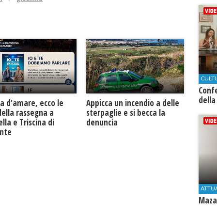
CULT
Conf
della
a d'amare, ecco le
Appicca un incendio a delle
della rassegna a
sterpaglie e si becca la
lla e Triscina di
denuncia
unte
ATTU
Mazar