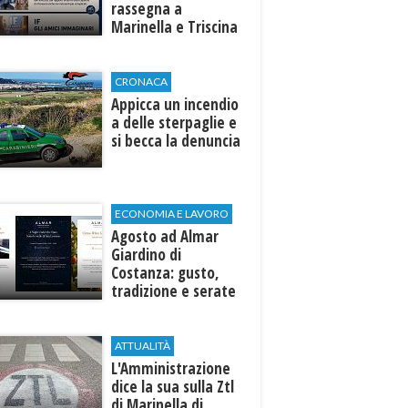
rassegna a
Marinella e Triscina
di Selinunte
CRONACA
Appicca un incendio
a delle sterpaglie e
si becca la denuncia
ECONOMIA E LAVORO
Agosto ad Almar
Giardino di
Costanza: gusto,
tradizione e serate
esclusive aperte
anche agli ospiti
esterni
ATTUALITÀ
L'Amministrazione
dice la sua sulla Ztl
di Marinella di