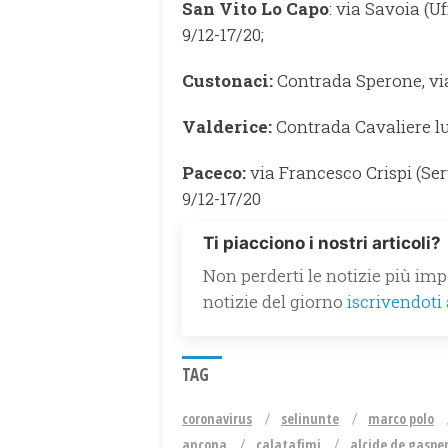
San Vito Lo Capo
: via Savoia (U
9/12-17/20;
Custonaci:
Contrada Sperone, via
Valderice:
Contrada Cavaliere lu
Paceco:
via Francesco Crispi (Ser
9/12-17/20
Ti piacciono i nostri articoli?
Non perderti le notizie più impo
notizie del giorno
iscrivendoti
TAG
coronavirus
selinunte
marco polo
ancona
calatafimi
alcide de gasper