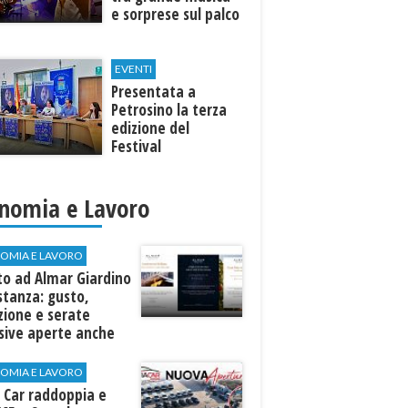
e sorprese sul palco
EVENTI
Presentata a
Petrosino la terza
edizione del
Festival
Internazione della
Canzone Italiana
"Voci dal
nomia e Lavoro
Mediterraneo"
OMIA E LAVORO
to ad Almar Giardino
stanza: gusto,
zione e serate
sive aperte anche
ospiti esterni
OMIA E LAVORO
 Car raddoppia e