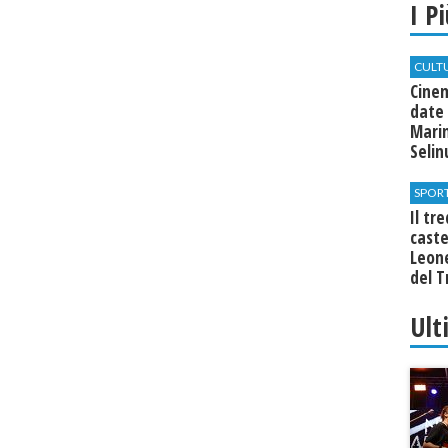
I P
CULT
Cine
date 
Marin
Seli
SPOR
Il tr
cast
Leone
del T
Ult