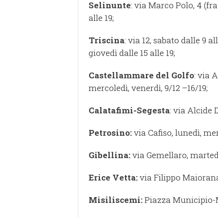
Selinunte
: via Marco Polo, 4 (fr
alle 19;
Triscina
: via 12, sabato dalle 9 a
giovedì dalle 15 alle 19;
Castellammare del Golfo
: via 
mercoledì, venerdì, 9/12 –16/19;
Calatafimi-Segesta
: via Alcide 
Petrosino:
via Cafiso, lunedì, mer
Gibellina:
via Gemellaro, martedì
Erice Vetta:
via Filippo Maiorana,
Misiliscemi:
Piazza Municipio-M