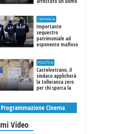
arrestato un uomo
CRONACA
Importante
sequestro
patrimoniale ad
esponente mafioso
di Custonaci
POLITICA
Castelvetrano, il
sindaco applicherà
la tolleranza zero
per chi sporca la
città. Denunce e
sanzioni
Programmazione Cinema
imi Video