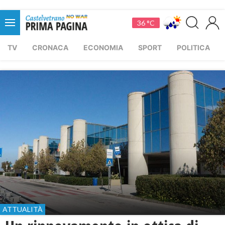
36 °C
TV
CRONACA
ECONOMIA
SPORT
POLITICA
ATTUALITÀ