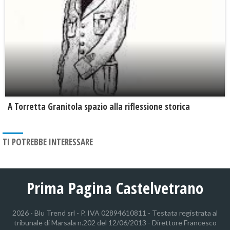
​A Torretta Granitola spazio alla riflessione storica
TI POTREBBE INTERESSARE
Prima Pagina Castelvetrano
2026 - Blu Trend srl - P. IVA 02894610811 - Testata registrata al
tribunale di Marsala n.202 del 12/06/2013 - Direttore Francesco