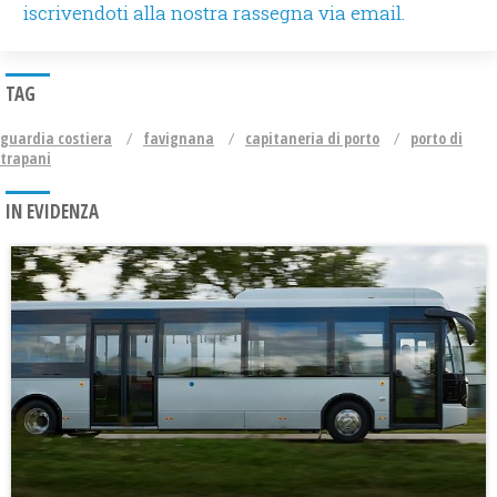
iscrivendoti alla nostra rassegna via email.
TAG
guardia costiera
favignana
capitaneria di porto
porto di
trapani
IN EVIDENZA