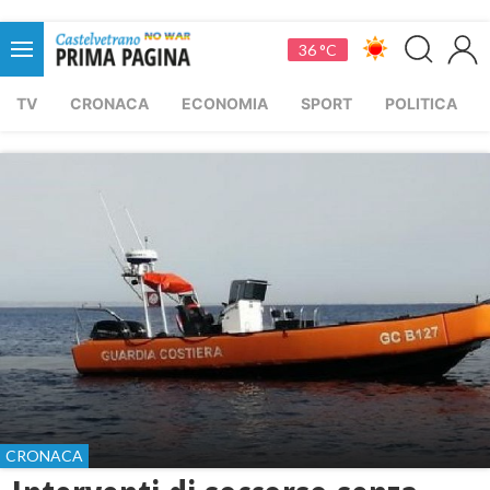
36 °C
TV
CRONACA
ECONOMIA
SPORT
POLITICA
CRONACA