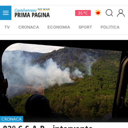
35 °C
TV
CRONACA
ECONOMIA
SPORT
POLITICA
CRONACA