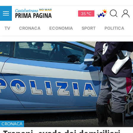
35 °C
TV
CRONACA
ECONOMIA
SPORT
POLITICA
CRONACA