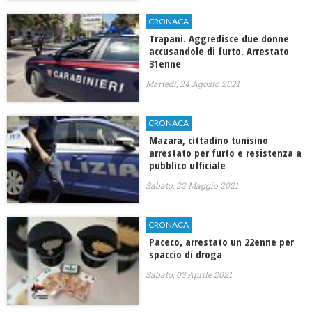
CRONACA
Trapani. Aggredisce due donne
accusandole di furto. Arrestato
31enne
Martedì, 24 Agosto 2021
CRONACA
Mazara, cittadino tunisino
arrestato per furto e resistenza a
pubblico ufficiale
Sabato, 22 Maggio 2021
CRONACA
Paceco, arrestato un 22enne per
spaccio di droga
Sabato, 03 Aprile 2021