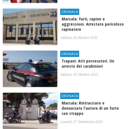
CRONACA
Marsala: furti, rapine e
aggressioni. Arrestato pericoloso
rapinatore
Sabato, 16 Ottobre 2021
CRONACA
Trapani: Atti persecutori. Un
arresto dei carabinieri
Sabato, 02 Ottobre 2021
CRONACA
Marsala: Rintracciato e
denunciato l’autore di un furto
con strappo
Lunedì, 27 Settembre 2021