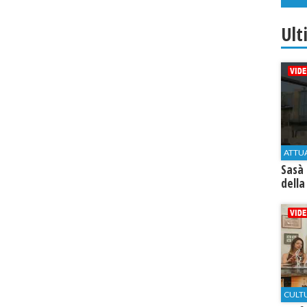
Ult
ATTU
Sasà 
della
CULT