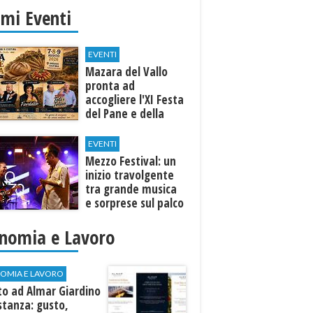
imi Eventi
EVENTI
Mazara del Vallo
pronta ad
accogliere l'XI Festa
del Pane e della
Pasta
EVENTI
Mezzo Festival: un
inizio travolgente
tra grande musica
e sorprese sul palco
nomia e Lavoro
OMIA E LAVORO
to ad Almar Giardino
stanza: gusto,