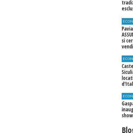
tradi
esclu
agli 
ECON
Pavia
ASSU
si ce
vend
ECON
Caste
Sicul
loca
d'Ita
ECON
​Gasp
inaug
show
Blo