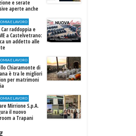
zione e serate
sive aperte anche
ospiti esterni
OMIA E LAVORO
 Car raddoppia e
ME a Castelvetrano:
rca un addetto alle
ite
OMIA E LAVORO
llo Chiaramonte di
iana è tra le migliori
tion per matrimoni
lia
OMIA E LAVORO
are Mirrione S.p.A.
ura il nuovo
room a Trapani
g