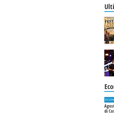
Ult
Eco
ECON
Agos
di Co