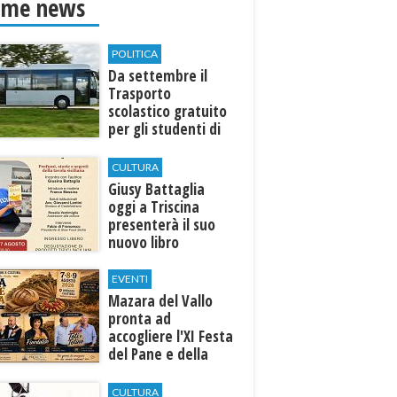
ime news
POLITICA
Da settembre il
Trasporto
scolastico gratuito
per gli studenti di
Marinella e Triscina
CULTURA
Giusy Battaglia
oggi a Triscina
presenterà il suo
nuovo libro
EVENTI
Mazara del Vallo
pronta ad
accogliere l'XI Festa
del Pane e della
Pasta
CULTURA