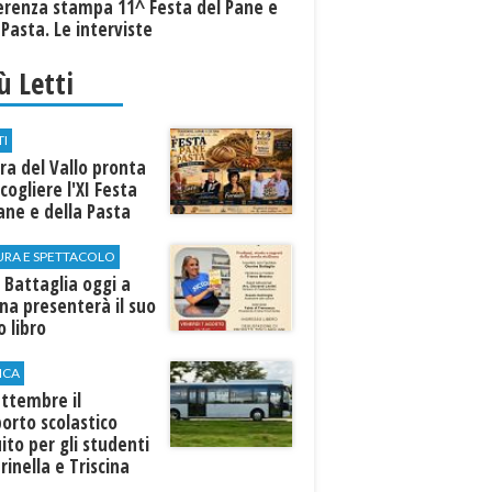
erenza stampa 11^ Festa del Pane e
 Pasta. Le interviste
iù Letti
TI
a del Vallo pronta
cogliere l'XI Festa
ane e della Pasta
URA E SPETTACOLO
 Battaglia oggi a
ina presenterà il suo
 libro
ICA
ttembre il
orto scolastico
ito per gli studenti
rinella e Triscina