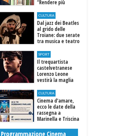
“Rendere più
efficiente
l’ospedale di
CULTURA
Castelvetrano."
Dal jazz dei Beatles
al grido delle
Troiane: due serate
tra musica e teatro
al Tempio di Hera di
Selinunte
SPORT
Il trequartista
castelvetranese
Lorenzo Leone
vestirà la maglia
del Trapani calcio
CULTURA
Cinema d'amare,
ecco le date della
rassegna a
Marinella e Triscina
di Selinunte
Programmazione Cinema