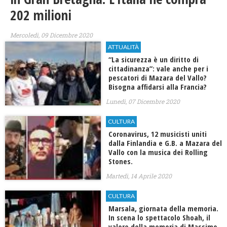
202 milioni
Mercoledì, 09 Dicembre 2020
ATTUALITÀ
“La sicurezza è un diritto di
cittadinanza”: vale anche per i
pescatori di Mazara del Vallo?
Bisogna affidarsi alla Francia?
Lunedì, 07 Dicembre 2020
CULTURA
Coronavirus, 12 musicisti uniti
dalla Finlandia e G.B. a Mazara del
Vallo con la musica dei Rolling
Stones.
Martedì, 14 Aprile 2020
CULTURA
Marsala, giornata della memoria.
In scena lo spettacolo Shoah, il
valore della memoria di Massimo