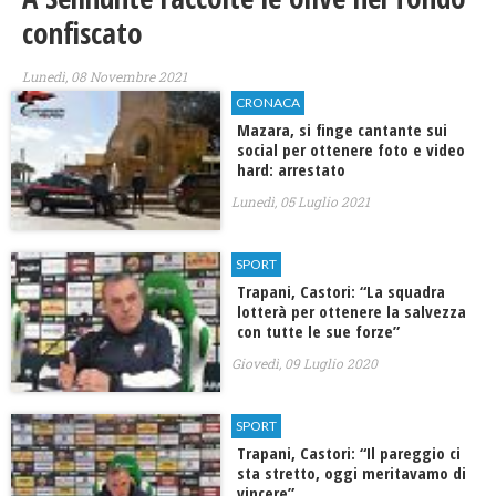
confiscato
Lunedì, 08 Novembre 2021
CRONACA
Mazara, si finge cantante sui
social per ottenere foto e video
hard: arrestato
Lunedì, 05 Luglio 2021
SPORT
Trapani, Castori: “La squadra
lotterà per ottenere la salvezza
con tutte le sue forze”
Giovedì, 09 Luglio 2020
SPORT
Trapani, Castori: “Il pareggio ci
sta stretto, oggi meritavamo di
vincere”