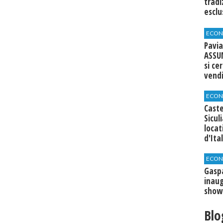
tradi
esclu
agli 
ECON
Pavia
ASSU
si ce
vend
ECON
Caste
Sicul
loca
d'Ita
ECON
​Gasp
inaug
show
Blo