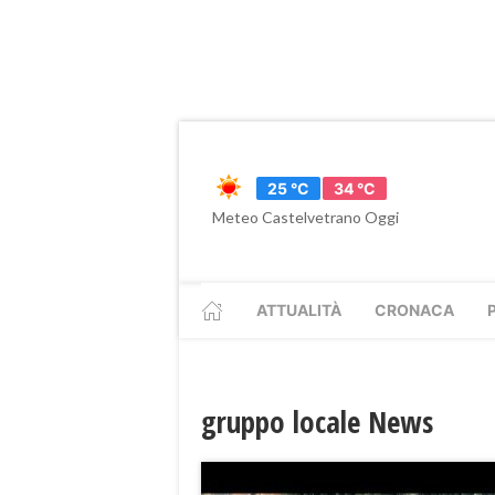
25 °C
34 °C
Meteo Castelvetrano Oggi
ATTUALITÀ
CRONACA
gruppo locale News