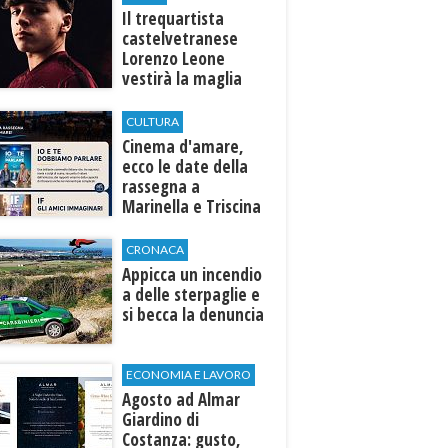
Il trequartista
castelvetranese
Lorenzo Leone
vestirà la maglia
del Trapani calcio
CULTURA
Cinema d'amare,
ecco le date della
rassegna a
Marinella e Triscina
di Selinunte
CRONACA
Appicca un incendio
a delle sterpaglie e
si becca la denuncia
ECONOMIA E LAVORO
Agosto ad Almar
Giardino di
Costanza: gusto,