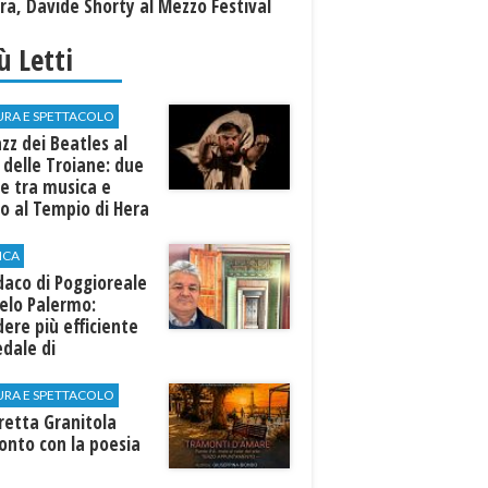
a, Davide Shorty al Mezzo Festival
iù Letti
URA E SPETTACOLO
azz dei Beatles al
 delle Troiane: due
e tra musica e
o al Tempio di Hera
linunte
ICA
ndaco di Poggioreale
elo Palermo:
ere più efficiente
edale di
elvetrano."
URA E SPETTACOLO
rretta Granitola
onto con la poesia