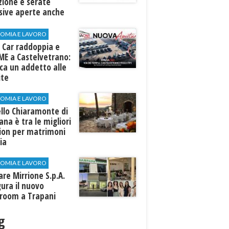
zione e serate
sive aperte anche
ospiti esterni
OMIA E LAVORO
 Car raddoppia e
ME a Castelvetrano:
rca un addetto alle
ite
OMIA E LAVORO
llo Chiaramonte di
iana è tra le migliori
tion per matrimoni
lia
OMIA E LAVORO
are Mirrione S.p.A.
ura il nuovo
room a Trapani
g