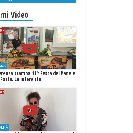
imi Video
URA
erenza stampa 11^ Festa del Pane e
 Pasta. Le interviste
ALITÀ