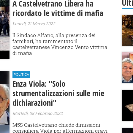
Ult
A Castelvetrano Libera ha
ricordato le vittime di mafia
Lunedì, 21 Marzo 2022
Il Sindaco Alfano, alla presenza dei
familiari, ha rammentato il
castelvetranese Vincenzo Vento vittima
di mafia
POLITICA
Enza Viola: "Solo
strumentalizzazioni sulle mie
dichiarazioni"
Martedì, 08 Febbraio 2022
M5S Castelvetrano chiede dimissioni
consigliera Viola per affermazioni gravi