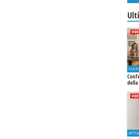
Ult
CULT
Conf
della
ATTU