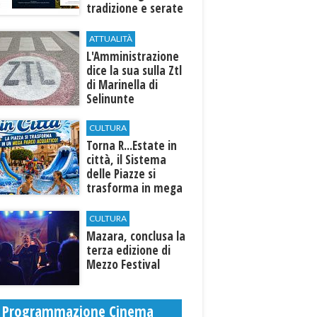
tradizione e serate
esclusive aperte
anche agli ospiti
ATTUALITÀ
esterni
L'Amministrazione
dice la sua sulla Ztl
di Marinella di
Selinunte
CULTURA
Torna R...Estate in
città, il Sistema
delle Piazze si
trasforma in mega
parco acquatico
CULTURA
​Mazara, conclusa la
terza edizione di
Mezzo Festival
Programmazione Cinema