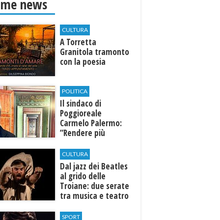
ime news
CULTURA
​A Torretta
Granitola tramonto
con la poesia
POLITICA
Il sindaco di
Poggioreale
Carmelo Palermo:
“Rendere più
efficiente
l’ospedale di
CULTURA
Castelvetrano."
Dal jazz dei Beatles
al grido delle
Troiane: due serate
tra musica e teatro
al Tempio di Hera di
Selinunte
SPORT