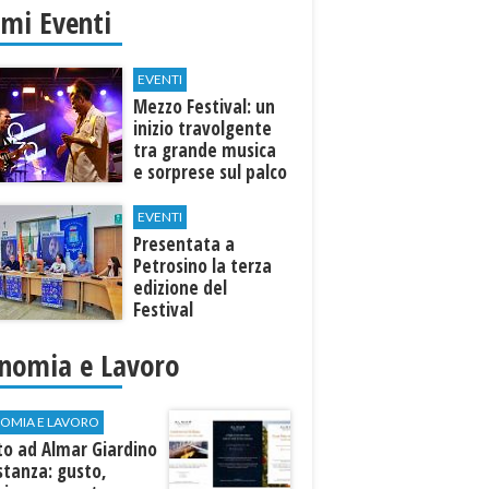
imi Eventi
EVENTI
Mezzo Festival: un
inizio travolgente
tra grande musica
e sorprese sul palco
EVENTI
Presentata a
Petrosino la terza
edizione del
Festival
Internazione della
Canzone Italiana
nomia e Lavoro
"Voci dal
Mediterraneo"
OMIA E LAVORO
to ad Almar Giardino
stanza: gusto,