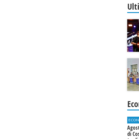
Ult
Eco
ECON
Agos
di Co