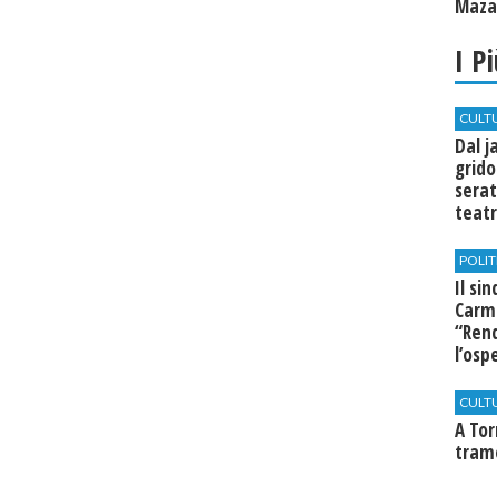
Mazar
I P
CULT
Dal j
grido
serat
teatr
di Se
POLIT
Il si
Carm
“Rend
l’osp
Cast
CULT
​A To
tram