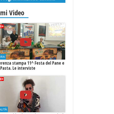
imi Video
URA
erenza stampa 11^ Festa del Pane e
 Pasta. Le interviste
ALITÀ