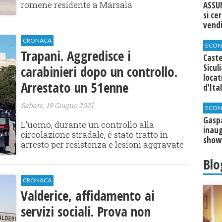
romene residente a Marsala
ASSU
si ce
vend
CRONACA
ECON
Trapani. Aggredisce i
Caste
Sicul
carabinieri dopo un controllo.
loca
Arrestato un 51enne
d'Ita
Sabato, 19 Giugno 2021
ECON
​Gasp
L'uomo, durante un controllo alla
inaug
circolazione stradale, è stato tratto in
show
arresto per resistenza e lesioni aggravate
Blo
CRONACA
Valderice, affidamento ai
servizi sociali. Prova non