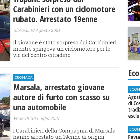
Carabinieri con un ciclomotore
rubato. Arrestato 19enne
Giovedì, 19 Agosto 2021
Il giovane è stato sorpreso dai Carabinieri
mentre spingeva un ciclomotore per le
vie del centro cittadino
Eco
CRONACA
Marsala, arrestato giovane
ECON
autore di furto con scasso su
Agos
di Co
una automobile
tradi
esclu
Venerdì, 30 Luglio 2021
agli 
ECON
I Carabinieri della Compagnia di Marsala
hanno arrestato un 19enne di origini
Pavia