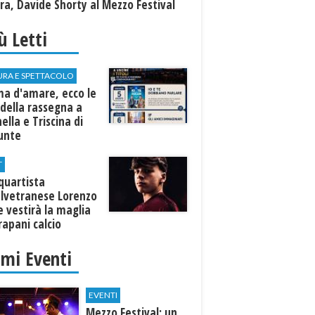
a, Davide Shorty al Mezzo Festival
iù Letti
URA E SPETTACOLO
ma d'amare, ecco le
della rassegna a
ella e Triscina di
nunte
T
equartista
elvetranese Lorenzo
 vestirà la maglia
rapani calcio
imi Eventi
EVENTI
Mezzo Festival: un