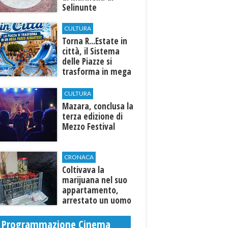
Selinunte
CULTURA
Torna R...Estate in
città, il Sistema
delle Piazze si
trasforma in mega
parco acquatico
CULTURA
​Mazara, conclusa la
terza edizione di
Mezzo Festival
CRONACA
Coltivava la
marijuana nel suo
appartamento,
arrestato un uomo
Programmazione Cinema