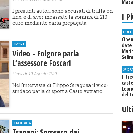
Mazar
I presunti autori sono accusati di truffa on
I P
line, e di aver incassato la somma di 210
euro mediante carta prepagata
CULT
Cine
date 
SPORT
Marin
Video - Folgore parla
Seli
L’assessore Foscari
SPOR
Giovedì, 19 Agosto 2021
Il tr
cast
Nell’intervista di Filippo Siragusa il vice-
Leone
sindaco parla di sport a Castelvetrano
del T
Ult
CRONACA
Trapani: Sorpreso dai