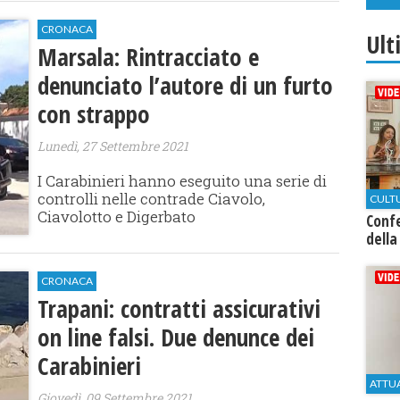
CRONACA
Ult
Marsala: Rintracciato e
denunciato l’autore di un furto
con strappo
Lunedì, 27 Settembre 2021
I Carabinieri hanno eseguito una serie di
controlli nelle contrade Ciavolo,
CULT
Ciavolotto e Digerbato
Conf
della
CRONACA
Trapani: contratti assicurativi
on line falsi. Due denunce dei
Carabinieri
ATTU
Giovedì, 09 Settembre 2021