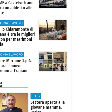
ME a Castelvetrano:
rca un addetto alle
ite
OMIA E LAVORO
llo Chiaramonte di
iana è tra le migliori
tion per matrimoni
lia
OMIA E LAVORO
are Mirrione S.p.A.
ura il nuovo
room a Trapani
g
BLOG
Lettera aperta alla
giovane mamma,