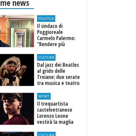
ime news
POLITICA
Il sindaco di
Poggioreale
Carmelo Palermo:
“Rendere più
efficiente
l’ospedale di
CULTURA
Castelvetrano."
Dal jazz dei Beatles
al grido delle
Troiane: due serate
tra musica e teatro
al Tempio di Hera di
Selinunte
SPORT
Il trequartista
castelvetranese
Lorenzo Leone
vestirà la maglia
del Trapani calcio
CULTURA