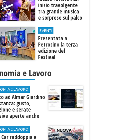
inizio travolgente
tra grande musica
e sorprese sul palco
EVENTI
Presentata a
Petrosino la terza
edizione del
Festival
Internazione della
Canzone Italiana
nomia e Lavoro
"Voci dal
Mediterraneo"
OMIA E LAVORO
to ad Almar Giardino
stanza: gusto,
zione e serate
sive aperte anche
ospiti esterni
OMIA E LAVORO
 Car raddoppia e