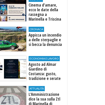
Cinema d'amare,
ecco le date della
rassegna a
Marinella e Triscina
di Selinunte
CRONACA
Appicca un incendio
a delle sterpaglie e
si becca la denuncia
ECONOMIA E LAVORO
Agosto ad Almar
Giardino di
Costanza: gusto,
tradizione e serate
esclusive aperte
anche agli ospiti
ATTUALITÀ
esterni
L'Amministrazione
dice la sua sulla Ztl
di Marinella di