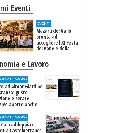
imi Eventi
EVENTI
Mazara del Vallo
pronta ad
accogliere l'XI Festa
del Pane e della
Pasta
nomia e Lavoro
OMIA E LAVORO
to ad Almar Giardino
stanza: gusto,
zione e serate
sive aperte anche
ospiti esterni
OMIA E LAVORO
 Car raddoppia e
ME a Castelvetrano: