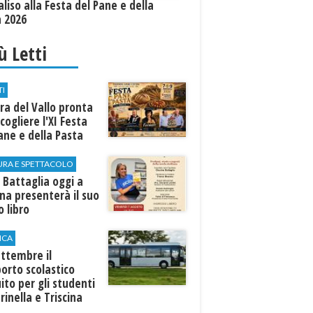
aliso alla Festa del Pane e della
a 2026
iù Letti
TI
a del Vallo pronta
cogliere l'XI Festa
ane e della Pasta
URA E SPETTACOLO
 Battaglia oggi a
ina presenterà il suo
 libro
ICA
ttembre il
orto scolastico
ito per gli studenti
rinella e Triscina