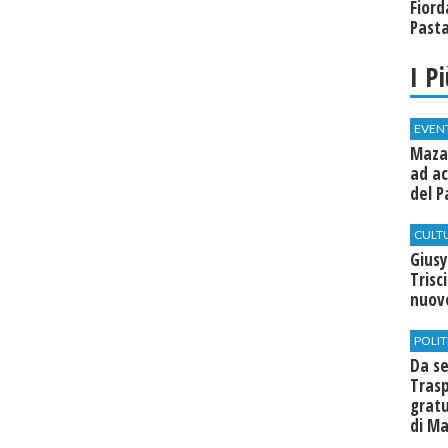
Fiord
Past
I P
EVEN
Mazar
ad ac
del P
CULT
Giusy
Trisc
nuovo
POLIT
Da se
Trasp
gratu
di Ma