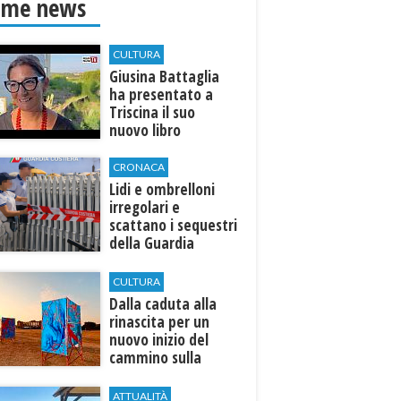
ime news
CULTURA
Giusina Battaglia
ha presentato a
Triscina il suo
nuovo libro
CRONACA
Lidi e ombrelloni
irregolari e
scattano i sequestri
della Guardia
Costiera
CULTURA
Dalla caduta alla
rinascita per un
nuovo inizio del
cammino sulla
terra
ATTUALITÀ