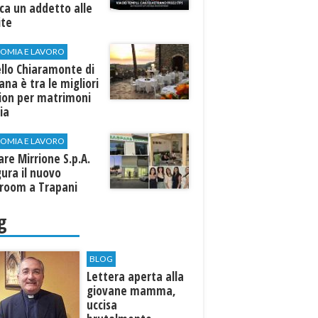
rca un addetto alle
ite
OMIA E LAVORO
llo Chiaramonte di
iana è tra le migliori
tion per matrimoni
lia
OMIA E LAVORO
are Mirrione S.p.A.
ura il nuovo
room a Trapani
g
BLOG
Lettera aperta alla
giovane mamma,
uccisa