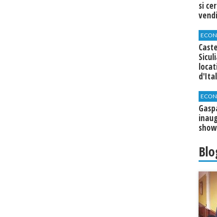
si ce
vend
ECON
Caste
Sicul
loca
d'Ita
ECON
​Gasp
inaug
show
Blo