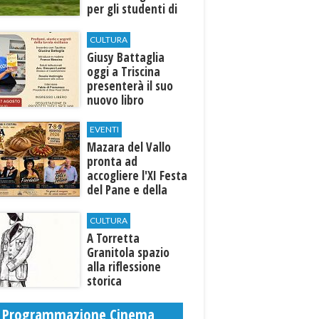
per gli studenti di
Marinella e Triscina
CULTURA
Giusy Battaglia
oggi a Triscina
presenterà il suo
nuovo libro
EVENTI
Mazara del Vallo
pronta ad
accogliere l'XI Festa
del Pane e della
Pasta
CULTURA
​A Torretta
Granitola spazio
alla riflessione
storica
Programmazione Cinema