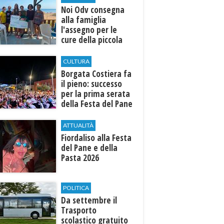
Noi Odv consegna
alla famiglia
l'assegno per le
cure della piccola
Ilenia
CULTURA
​Borgata Costiera fa
il pieno: successo
per la prima serata
della Festa del Pane
e della Pasta
ATTUALITÀ
Fiordaliso alla Festa
del Pane e della
Pasta 2026
POLITICA
Da settembre il
Trasporto
scolastico gratuito