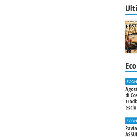
Ult
Eco
ECON
Agos
di Co
tradi
esclu
agli 
ECON
Pavia
ASSU