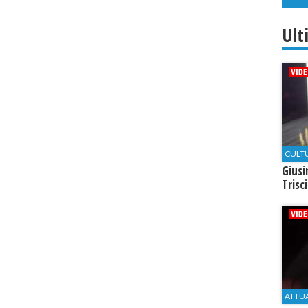
Ult
CULT
Giusi
Trisc
ATTU