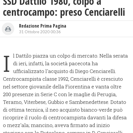
SSD Dattilo 1980, colpo a
centrocampo: preso Cenciarelli
Redazione Prima Pagina
31 Ottobre 2020 00:36
I
l Dattilo piazza un colpo di mercato. Nella serata
di ieri, infatti, la società pacecota ha
ufficializzato l'acquisto di Diego Cenciarelli.
Centrocampista classe 1992, Cenciarelli è cresciuto
nel settore giovanile della Fiorentina e vanta oltre
200 presenze in Serie C con le maglie di Perugia,
Teramo, Viterbese, Gubbio e Sambenedettese. Dotato
di ottima tecnica, il neo acquisto bianco-verde può
ricoprire il ruolo di centrocampista davanti la difesa
o mezz'ala; mancino, aveva firmato ad inizio
stagione con la Puteolana, sempre in D. Cenciarelli